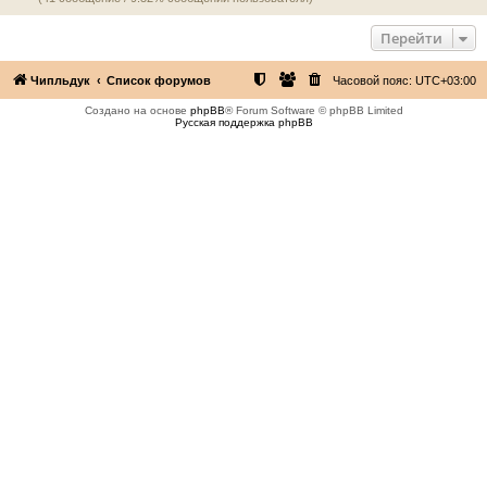
Перейти
Чипльдук
Список форумов
Часовой пояс:
UTC+03:00
Создано на основе
phpBB
® Forum Software © phpBB Limited
Русская поддержка phpBB