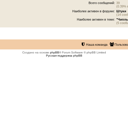
Всего сообщений:
39
(0.39% 
Наиболее активен в форуме:
Штуки
(14 соо
Наиболее активен в теме:
"Чипль
(5 сооб
Наша команда
Пользов
Создано на основе
phpBB
® Forum Software © phpBB Limited
Русская поддержка phpBB