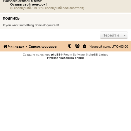
Наиболее активен в теме:
Оставь свой телефон!
(6 сообщений / 19.35% сообщений пользователя)
ПОДПИСЬ
If you want something done-do yourself.
Перейти
Чипльдук
Список форумов
Часовой пояс:
UTC+03:00
Создано на основе
phpBB
® Forum Software © phpBB Limited
Русская поддержка phpBB