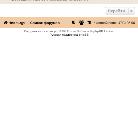
Перейти
Чипльдук
Список форумов
Часовой пояс:
UTC+03:00
Создано на основе
phpBB
® Forum Software © phpBB Limited
Русская поддержка phpBB