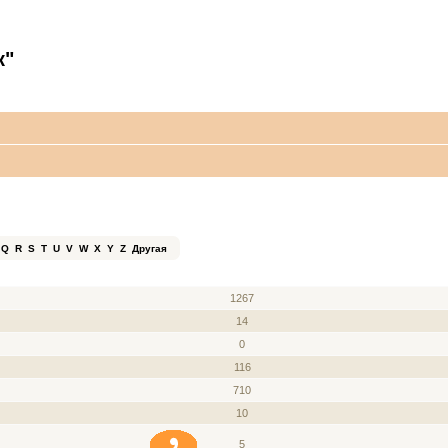
к"
Q
R
S
T
U
V
W
X
Y
Z
Другая
ЗВАНИЕ
СООБЩЕНИЯ
1267
14
0
116
710
10
5