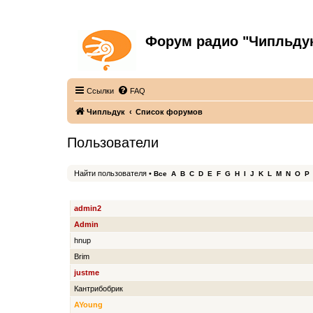
Форум радио "Чипльду
С неограниченной безответственностью
Ссылки
FAQ
Чипльдук
Список форумов
Пользователи
Найти пользователя
•
Все
A
B
C
D
E
F
G
H
I
J
K
L
M
N
O
P
ИМЯ ПОЛЬЗОВАТЕЛЯ
admin2
Admin
hnup
Brim
justme
Кантрибобрик
AYoung