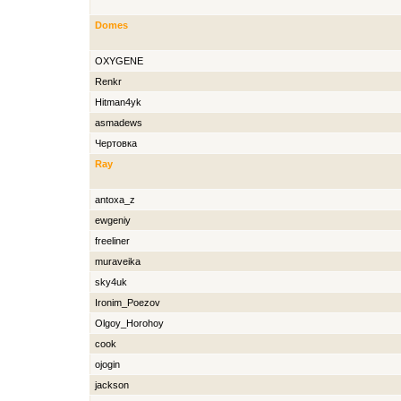
Domes
OXYGENE
Renkr
Hitman4yk
asmadews
Чертовка
Ray
antoxa_z
ewgeniy
freeliner
muraveika
sky4uk
Ironim_Poezov
Olgoy_Horohoy
cook
ojogin
jackson