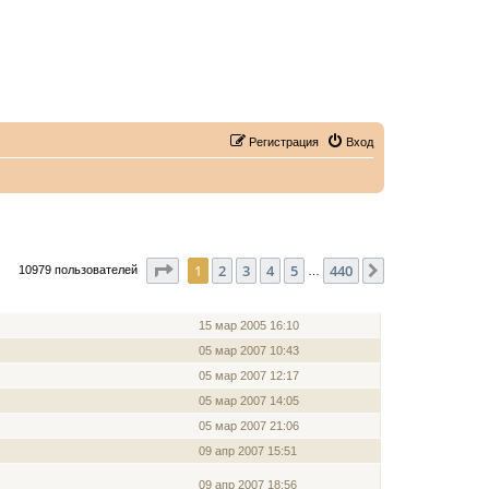
Регистрация
Вход
Страница
1
из
440
1
2
3
4
5
440
След.
10979 пользователей
…
ЗАРЕГИСТРИРОВАН
15 мар 2005 16:10
05 мар 2007 10:43
05 мар 2007 12:17
05 мар 2007 14:05
05 мар 2007 21:06
09 апр 2007 15:51
09 апр 2007 18:56