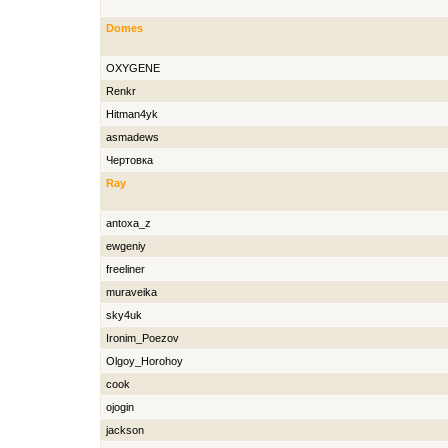
Domes
OXYGENE
Renkr
Hitman4yk
asmadews
Чертовка
Ray
antoxa_z
ewgeniy
freeliner
muraveika
sky4uk
Ironim_Poezov
Olgoy_Horohoy
cook
ojogin
jackson