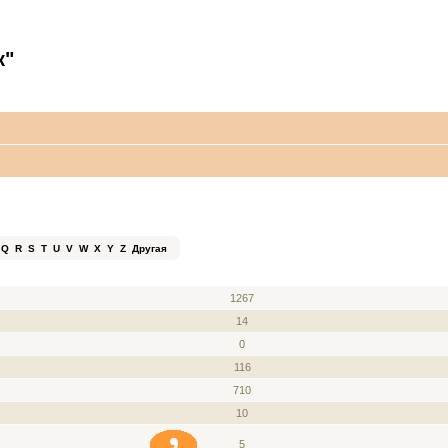
к"
Q
R
S
T
U
V
W
X
Y
Z
Другая
ЗВАНИЕ
СООБЩЕНИЯ
1267
14
0
116
710
10
5