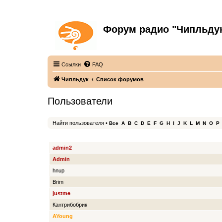
Форум радио "Чипльду
С неограниченной безответственностью
Ссылки
FAQ
Чипльдук
Список форумов
Пользователи
Найти пользователя
•
Все
A
B
C
D
E
F
G
H
I
J
K
L
M
N
O
P
ИМЯ ПОЛЬЗОВАТЕЛЯ
admin2
Admin
hnup
Brim
justme
Кантрибобрик
AYoung