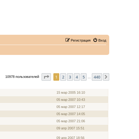
Регистрация
Вход
Страница
1
из
440
1
2
3
4
5
440
След.
10978 пользователей
…
ЗАРЕГИСТРИРОВАН
15 мар 2005 16:10
05 мар 2007 10:43
05 мар 2007 12:17
05 мар 2007 14:05
05 мар 2007 21:06
09 апр 2007 15:51
09 апр 2007 18:56