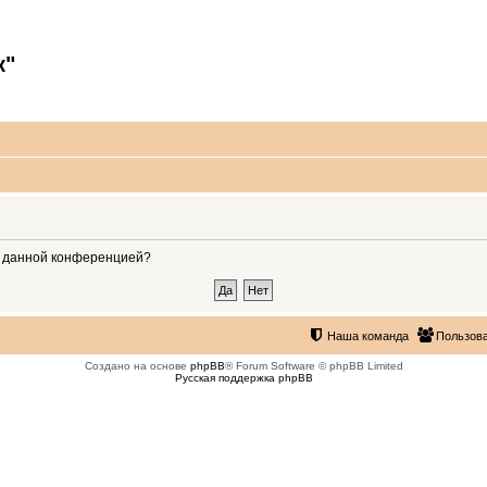
к"
ые данной конференцией?
Наша команда
Пользов
Создано на основе
phpBB
® Forum Software © phpBB Limited
Русская поддержка phpBB