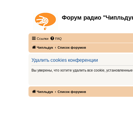
Форум радио "Чипльду
С неограниченной безответственностью
Ссылки
FAQ
Чипльдук
Список форумов
Удалить cookies конференции
Вы уверены, что хотите удалить все cookie, установленн
Чипльдук
Список форумов