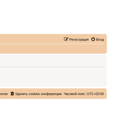
Регистрация
Вход
атели
Удалить cookies конференции
Часовой пояс:
UTC+03:00