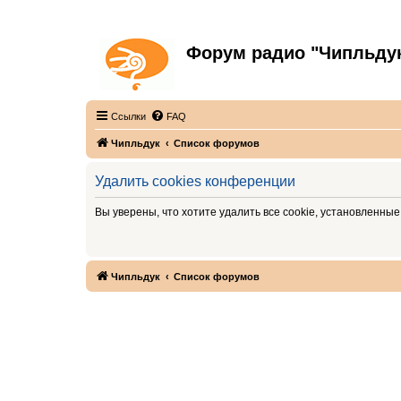
Форум радио "Чипльду
С неограниченной безответственностью
Ссылки
FAQ
Чипльдук
Список форумов
Удалить cookies конференции
Вы уверены, что хотите удалить все cookie, установленн
Чипльдук
Список форумов