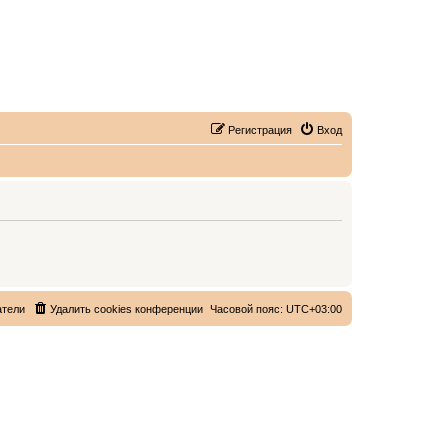
Регистрация
Вход
атели
Удалить cookies конференции
Часовой пояс:
UTC+03:00