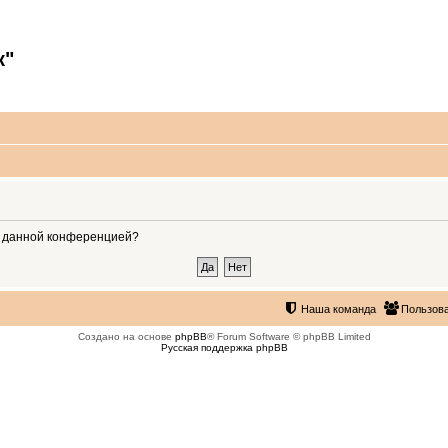
к"
ые данной конференцией?
Наша команда
Пользов
Создано на основе
phpBB
® Forum Software © phpBB Limited
Русская поддержка phpBB