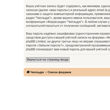
Ваша учётная запись будет содержать, как минимум, одн
записью (далее «ваш пароль») и реальный адрес email (в
законами о защите компьютерной информации, применяем
радио "Чипльдук"», кроме вашего имени пользователя, ваш
конференции «Форум радио "Чипльдук"». В любом случае у 
согласиться/отказаться от получения сообщений, автома
Ваш пароль надёжно зашифрован (односторонним хэширован
средством доступа к вашей учётной записи на форумах «Фо
phpBB Limited, ни другое третье лицо не вправе спрашива
пароля «Забыли пароль?», предусмотренной программным 
phpBB сгенерирует вам новый пароль для вашей учётной з
Вернуться на страницу входа
Чипльдук
Список форумов