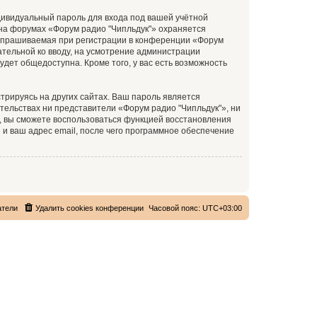
дивидуальный пароль для входа под вашей учётной
 на форумах «Форум радио "Чипльдук"» охраняется
апрашиваемая при регистрации в конференции «Форум
зательной ко вводу, на усмотрение администрации
удет общедоступна. Кроме того, у вас есть возможность
рируясь на других сайтах. Ваш пароль является
ятельствах ни представители «Форум радио "Чипльдук"», ни
си, вы сможете воспользоваться функцией восстановления
 ваш адрес email, после чего программное обеспечение
атели
Удалить cookies конференции
Часовой пояс:
UTC+03:00