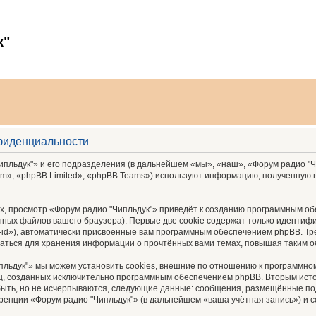
к"
нфиденциальности
пльдук"» и его подразделения (в дальнейшем «мы», «наш», «Форум радио "Чипл
», «phpBB Limited», «phpBB Teams») используют информацию, полученную во
, просмотр «Форум радио "Чипльдук"» приведёт к созданию программным об
ных файлов вашего браузера). Первые две cookie содержат только идентифик
id»), автоматически присвоенные вам программным обеспечением phpBB. Тре
ваться для хранения информации о прочтённых вами темах, повышая таким о
льдук"» мы можем установить cookies, внешние по отношению к программном
иц, созданных исключительно программным обеспечением phpBB. Вторым ис
быть, но не исчерпываются, следующие данные: сообщения, размещённые по
ренции «Форум радио "Чипльдук"» (в дальнейшем «ваша учётная запись») и 