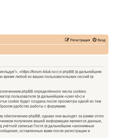
Регистрация
Вход
ьдук"», «https://forum.4duk.ru») и phpBB (в дальнейшем
 время любой из ваших пользовательских сессий (в
еспечением phpBB определённого числа cookies
атор пользователя (в дальнейшем «user-id») и
тья cookie будет создана после просмотра одной из тем
бразом удобство работы с форумами.
у обеспечению phpBB, однако они выходят за рамки этого
точником получения вашей информации являются данные,
д учётной записью Гостя (в дальнейшем «анонимные
сообщения, оставленные вами после регистрации и