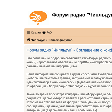
Форум радио "Чипльду
С неограниченной безответственностью
Ссылки
FAQ
Чипльдук
Список форумов
Форум радио "Чипльдук" - Соглашение о ко
Это соглашение подробно объясняет, как «Форум радио "Чи
«они», «программное обеспечение phpBB», «www.phpbb.com
дальнейшем «ваша информация»).
Ваша информация собирается двумя способами. Во-первых
(небольшие текстовые файлы, загружаемые в папку времен
идентификатор анонимной сессии (в дальнейшем «session-
конференции «Форум радио "Чипльдук"» и будет использо
Также во время просмотра конференции «Форум радио "Чип
документа, целью которого является рассмотрение стран
которые вы отправляете на форум. Этими данными могут 
сообщения»), данные, указанные при регистрации в конфе
авторизации (в дальнейшем «ваши сообщения»).