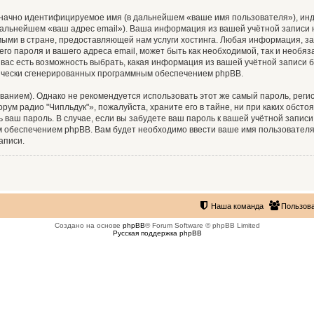
означно идентифицируемое имя (в дальнейшем «ваше имя пользователя»), ин
 дальнейшем «ваш адрес email»). Ваша информация из вашей учётной записи
ыми в стране, предоставляющей нам услуги хостинга. Любая информация, з
его пароля и вашего адреса email, может быть как необходимой, так и необя
вас есть возможность выбрать, какая информация из вашей учётной записи б
тически сгенерированных программным обеспечением phpBB.
ием). Однако не рекомендуется использовать этот же самый пароль, регист
рум радио "Чипльдук"», пожалуйста, храните его в тайне, ни при каких обсто
ть ваш пароль. В случае, если вы забудете ваш пароль к вашей учётной запи
обеспечением phpBB. Вам будет необходимо ввести ваше имя пользователя и
аписи.
Наша команда
Пользов
Создано на основе
phpBB
® Forum Software © phpBB Limited
Русская поддержка phpBB