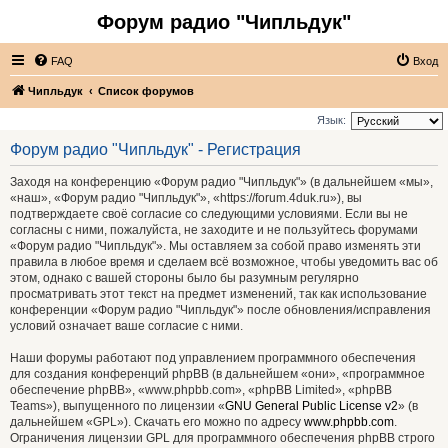
Форум радио "Чипльдук"
FAQ
Вход
Чипльдук
Список форумов
Язык:
Форум радио "Чипльдук" - Регистрация
Заходя на конференцию «Форум радио "Чипльдук"» (в дальнейшем «мы»,
«наш», «Форум радио "Чипльдук"», «https://forum.4duk.ru»), вы
подтверждаете своё согласие со следующими условиями. Если вы не
согласны с ними, пожалуйста, не заходите и не пользуйтесь форумами
«Форум радио "Чипльдук"». Мы оставляем за собой право изменять эти
правила в любое время и сделаем всё возможное, чтобы уведомить вас об
этом, однако с вашей стороны было бы разумным регулярно
просматривать этот текст на предмет изменений, так как использование
конференции «Форум радио "Чипльдук"» после обновления/исправления
условий означает ваше согласие с ними.
Наши форумы работают под управлением программного обеспечения
для создания конференций phpBB (в дальнейшем «они», «программное
обеспечение phpBB», «www.phpbb.com», «phpBB Limited», «phpBB
Teams»), выпущенного по лицензии «
GNU General Public License v2
» (в
дальнейшем «GPL»). Скачать его можно по адресу
www.phpbb.com
.
Ограничения лицензии GPL для программного обеспечения phpBB строго