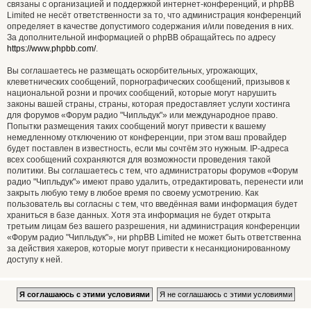
связаны с организацией и поддержкой интернет-конференций, и phpBB
Limited не несёт ответственности за то, что администрация конференций
определяет в качестве допустимого содержания и/или поведения в них.
За дополнительной информацией о phpBB обращайтесь по адресу
https://www.phpbb.com/
.
Вы соглашаетесь не размещать оскорбительных, угрожающих,
клеветнических сообщений, порнографических сообщений, призывов к
национальной розни и прочих сообщений, которые могут нарушить
законы вашей страны, страны, которая предоставляет услуги хостинга
для форумов «Форум радио "Чипльдук"» или международное право.
Попытки размещения таких сообщений могут привести к вашему
немедленному отключению от конференции, при этом ваш провайдер
будет поставлен в известность, если мы сочтём это нужным. IP-адреса
всех сообщений сохраняются для возможности проведения такой
политики. Вы соглашаетесь с тем, что администраторы форумов «Форум
радио "Чипльдук"» имеют право удалить, отредактировать, перенести или
закрыть любую тему в любое время по своему усмотрению. Как
пользователь вы согласны с тем, что введённая вами информация будет
храниться в базе данных. Хотя эта информация не будет открыта
третьим лицам без вашего разрешения, ни администрация конференции
«Форум радио "Чипльдук"», ни phpBB Limited не может быть ответственна
за действия хакеров, которые могут привести к несанкционированному
доступу к ней.