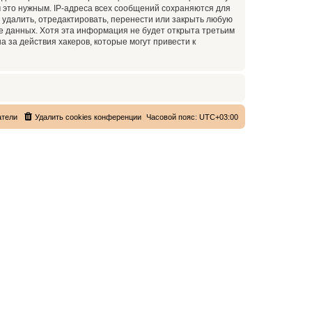
 это нужным. IP-адреса всех сообщений сохраняются для
 удалить, отредактировать, перенести или закрыть любую
зе данных. Хотя эта информация не будет открыта третьим
 за действия хакеров, которые могут привести к
атели
Удалить cookies конференции
Часовой пояс:
UTC+03:00