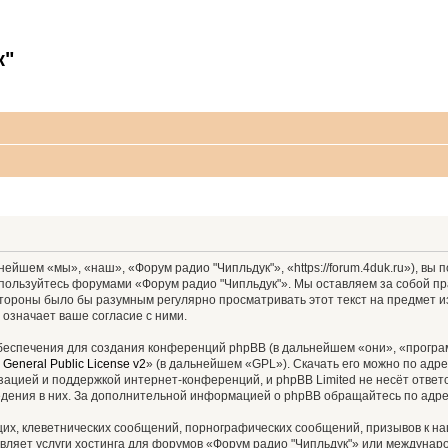
к"
ейшем «мы», «наш», «Форум радио "Чипльдук"», «https://forum.4duk.ru»), вы
е пользуйтесь форумами «Форум радио "Чипльдук"». Мы оставляем за собой пр
 стороны было бы разумным регулярно просматривать этот текст на предмет 
 означает ваше согласие с ними.
еспечения для создания конференций phpBB (в дальнейшем «они», «програ
General Public License v2
» (в дальнейшем «GPL»). Скачать его можно по адр
зацией и поддержкой интернет-конференций, и phpBB Limited не несёт ответ
ведения в них. За дополнительной информацией о phpBB обращайтесь по адр
их, клеветнических сообщений, порнографических сообщений, призывов к на
вляет услуги хостинга для форумов «Форум радио "Чипльдук"» или междуна