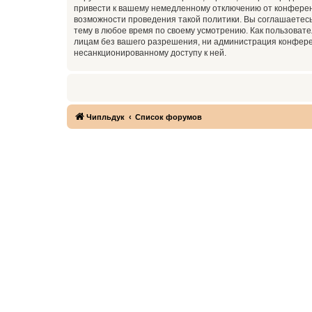
привести к вашему немедленному отключению от конференц
возможности проведения такой политики. Вы соглашаетесь
тему в любое время по своему усмотрению. Как пользовате
лицам без вашего разрешения, ни администрация конференц
несанкционированному доступу к ней.
Чипльдук
Список форумов