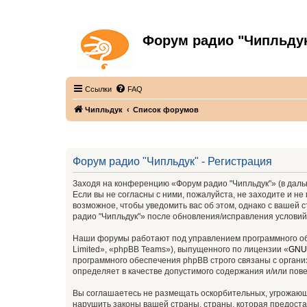
Форум радио "Чипльду
С неограниченной безответственностью
Ссылки
FAQ
Чипльдук
Список форумов
Форум радио "Чипльдук" - Регистрация
Заходя на конференцию «Форум радио "Чипльдук"» (в дальн
Если вы не согласны с ними, пожалуйста, не заходите и н
возможное, чтобы уведомить вас об этом, однако с вашей
радио "Чипльдук"» после обновления/исправления условий
Наши форумы работают под управлением программного об
Limited», «phpBB Teams»), выпущенного по лицензии «
GNU 
программного обеспечения phpBB строго связаны с органи
определяет в качестве допустимого содержания и/или по
Вы соглашаетесь не размещать оскорбительных, угрожающ
нарушить законы вашей страны, страны, которая предоста