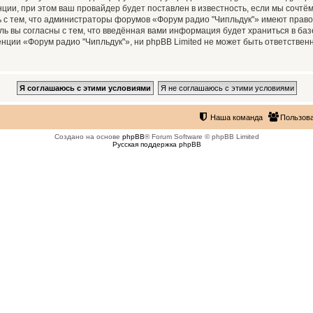
ии, при этом ваш провайдер будет поставлен в известность, если мы сочтём
 с тем, что администраторы форумов «Форум радио "Чипльдук"» имеют право
ль вы согласны с тем, что введённая вами информация будет храниться в ба
ии «Форум радио "Чипльдук"», ни phpBB Limited не может быть ответственна
Наша команда
Пользов
Создано на основе
phpBB
® Forum Software © phpBB Limited
Русская поддержка phpBB