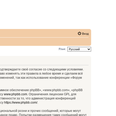
Вход
Язык:
 подтверждаете своё согласие со следующими условиями.
аво изменять эти правила в любое время и сделаем всё
изменений, так как использование конференции «Форум
ммное обеспечение phpBB», «www.phpbb.com», «phpBB
есу
www.phpbb.com
. Ограничения лицензии GPL для
ственности за то, что администрация конференций
есу
https://www.phpbb.com/
.
циональной розни и прочих сообщений, которые могут
родное право. Попытки размещения таких сообщений могут