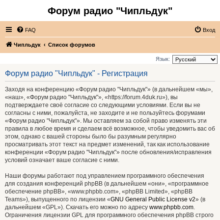
Форум радио "Чипльдук"
FAQ
Вход
Чипльдук
Список форумов
Язык:
Форум радио "Чипльдук" - Регистрация
Заходя на конференцию «Форум радио "Чипльдук"» (в дальнейшем «мы»,
«наш», «Форум радио "Чипльдук"», «https://forum.4duk.ru»), вы
подтверждаете своё согласие со следующими условиями. Если вы не
согласны с ними, пожалуйста, не заходите и не пользуйтесь форумами
«Форум радио "Чипльдук"». Мы оставляем за собой право изменять эти
правила в любое время и сделаем всё возможное, чтобы уведомить вас об
этом, однако с вашей стороны было бы разумным регулярно
просматривать этот текст на предмет изменений, так как использование
конференции «Форум радио "Чипльдук"» после обновления/исправления
условий означает ваше согласие с ними.
Наши форумы работают под управлением программного обеспечения
для создания конференций phpBB (в дальнейшем «они», «программное
обеспечение phpBB», «www.phpbb.com», «phpBB Limited», «phpBB
Teams»), выпущенного по лицензии «
GNU General Public License v2
» (в
дальнейшем «GPL»). Скачать его можно по адресу
www.phpbb.com
.
Ограничения лицензии GPL для программного обеспечения phpBB строго