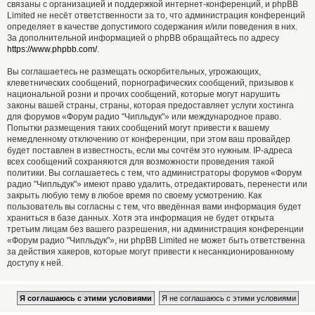
связаны с организацией и поддержкой интернет-конференций, и phpBB
Limited не несёт ответственности за то, что администрация конференций
определяет в качестве допустимого содержания и/или поведения в них.
За дополнительной информацией о phpBB обращайтесь по адресу
https://www.phpbb.com/
.
Вы соглашаетесь не размещать оскорбительных, угрожающих,
клеветнических сообщений, порнографических сообщений, призывов к
национальной розни и прочих сообщений, которые могут нарушить
законы вашей страны, страны, которая предоставляет услуги хостинга
для форумов «Форум радио "Чипльдук"» или международное право.
Попытки размещения таких сообщений могут привести к вашему
немедленному отключению от конференции, при этом ваш провайдер
будет поставлен в известность, если мы сочтём это нужным. IP-адреса
всех сообщений сохраняются для возможности проведения такой
политики. Вы соглашаетесь с тем, что администраторы форумов «Форум
радио "Чипльдук"» имеют право удалить, отредактировать, перенести или
закрыть любую тему в любое время по своему усмотрению. Как
пользователь вы согласны с тем, что введённая вами информация будет
храниться в базе данных. Хотя эта информация не будет открыта
третьим лицам без вашего разрешения, ни администрация конференции
«Форум радио "Чипльдук"», ни phpBB Limited не может быть ответственна
за действия хакеров, которые могут привести к несанкционированному
доступу к ней.