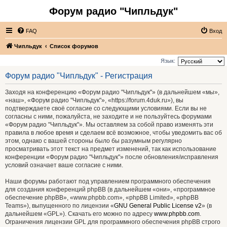
Форум радио "Чипльдук"
FAQ
Вход
Чипльдук
Список форумов
Язык:
Форум радио "Чипльдук" - Регистрация
Заходя на конференцию «Форум радио "Чипльдук"» (в дальнейшем «мы»,
«наш», «Форум радио "Чипльдук"», «https://forum.4duk.ru»), вы
подтверждаете своё согласие со следующими условиями. Если вы не
согласны с ними, пожалуйста, не заходите и не пользуйтесь форумами
«Форум радио "Чипльдук"». Мы оставляем за собой право изменять эти
правила в любое время и сделаем всё возможное, чтобы уведомить вас об
этом, однако с вашей стороны было бы разумным регулярно
просматривать этот текст на предмет изменений, так как использование
конференции «Форум радио "Чипльдук"» после обновления/исправления
условий означает ваше согласие с ними.
Наши форумы работают под управлением программного обеспечения
для создания конференций phpBB (в дальнейшем «они», «программное
обеспечение phpBB», «www.phpbb.com», «phpBB Limited», «phpBB
Teams»), выпущенного по лицензии «
GNU General Public License v2
» (в
дальнейшем «GPL»). Скачать его можно по адресу
www.phpbb.com
.
Ограничения лицензии GPL для программного обеспечения phpBB строго