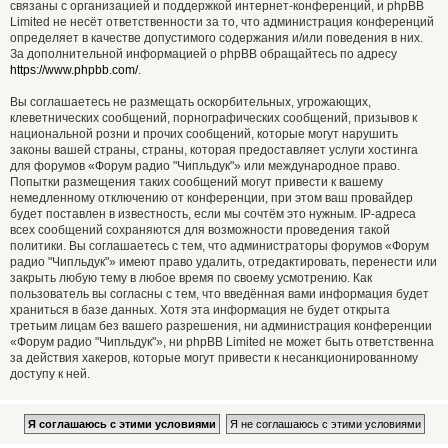
связаны с организацией и поддержкой интернет-конференций, и phpBB
Limited не несёт ответственности за то, что администрация конференций
определяет в качестве допустимого содержания и/или поведения в них.
За дополнительной информацией о phpBB обращайтесь по адресу
https://www.phpbb.com/
.
Вы соглашаетесь не размещать оскорбительных, угрожающих,
клеветнических сообщений, порнографических сообщений, призывов к
национальной розни и прочих сообщений, которые могут нарушить
законы вашей страны, страны, которая предоставляет услуги хостинга
для форумов «Форум радио "Чипльдук"» или международное право.
Попытки размещения таких сообщений могут привести к вашему
немедленному отключению от конференции, при этом ваш провайдер
будет поставлен в известность, если мы сочтём это нужным. IP-адреса
всех сообщений сохраняются для возможности проведения такой
политики. Вы соглашаетесь с тем, что администраторы форумов «Форум
радио "Чипльдук"» имеют право удалить, отредактировать, перенести или
закрыть любую тему в любое время по своему усмотрению. Как
пользователь вы согласны с тем, что введённая вами информация будет
храниться в базе данных. Хотя эта информация не будет открыта
третьим лицам без вашего разрешения, ни администрация конференции
«Форум радио "Чипльдук"», ни phpBB Limited не может быть ответственна
за действия хакеров, которые могут привести к несанкционированному
доступу к ней.