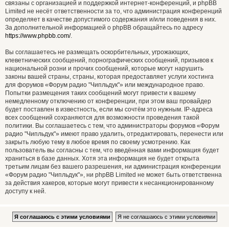
связаны с организацией и поддержкой интернет-конференций, и phpBB
Limited не несёт ответственности за то, что администрация конференций
определяет в качестве допустимого содержания и/или поведения в них.
За дополнительной информацией о phpBB обращайтесь по адресу
https://www.phpbb.com/
.
Вы соглашаетесь не размещать оскорбительных, угрожающих,
клеветнических сообщений, порнографических сообщений, призывов к
национальной розни и прочих сообщений, которые могут нарушить
законы вашей страны, страны, которая предоставляет услуги хостинга
для форумов «Форум радио "Чипльдук"» или международное право.
Попытки размещения таких сообщений могут привести к вашему
немедленному отключению от конференции, при этом ваш провайдер
будет поставлен в известность, если мы сочтём это нужным. IP-адреса
всех сообщений сохраняются для возможности проведения такой
политики. Вы соглашаетесь с тем, что администраторы форумов «Форум
радио "Чипльдук"» имеют право удалить, отредактировать, перенести или
закрыть любую тему в любое время по своему усмотрению. Как
пользователь вы согласны с тем, что введённая вами информация будет
храниться в базе данных. Хотя эта информация не будет открыта
третьим лицам без вашего разрешения, ни администрация конференции
«Форум радио "Чипльдук"», ни phpBB Limited не может быть ответственна
за действия хакеров, которые могут привести к несанкционированному
доступу к ней.