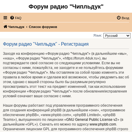
Форум радио "Чипльдук"
FAQ
Вход
Чипльдук
Список форумов
Язык:
Форум радио "Чипльдук" - Регистрация
Заходя на конференцию «Форум радио "Чипльдук"» (в дальнейшем «мы»,
«наш», «Форум радио "Чипльдук"», «https://forum.4duk.ru»), вы
подтверждаете своё согласие со следующими условиями. Если вы не
согласны с ними, пожалуйста, не заходите и не пользуйтесь форумами
«Форум радио "Чипльдук"». Мы оставляем за собой право изменять эти
правила в любое время и сделаем всё возможное, чтобы уведомить вас об
этом, однако с вашей стороны было бы разумным регулярно
просматривать этот текст на предмет изменений, так как использование
конференции «Форум радио "Чипльдук"» после обновления/исправления
условий означает ваше согласие с ними.
Наши форумы работают под управлением программного обеспечения
для создания конференций phpBB (в дальнейшем «они», «программное
обеспечение phpBB», «www.phpbb.com», «phpBB Limited», «phpBB
Teams»), выпущенного по лицензии «
GNU General Public License v2
» (в
дальнейшем «GPL»). Скачать его можно по адресу
www.phpbb.com
.
Ограничения лицензии GPL для программного обеспечения phpBB строго