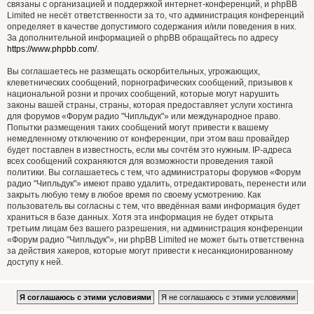
связаны с организацией и поддержкой интернет-конференций, и phpBB
Limited не несёт ответственности за то, что администрация конференций
определяет в качестве допустимого содержания и/или поведения в них.
За дополнительной информацией о phpBB обращайтесь по адресу
https://www.phpbb.com/
.
Вы соглашаетесь не размещать оскорбительных, угрожающих,
клеветнических сообщений, порнографических сообщений, призывов к
национальной розни и прочих сообщений, которые могут нарушить
законы вашей страны, страны, которая предоставляет услуги хостинга
для форумов «Форум радио "Чипльдук"» или международное право.
Попытки размещения таких сообщений могут привести к вашему
немедленному отключению от конференции, при этом ваш провайдер
будет поставлен в известность, если мы сочтём это нужным. IP-адреса
всех сообщений сохраняются для возможности проведения такой
политики. Вы соглашаетесь с тем, что администраторы форумов «Форум
радио "Чипльдук"» имеют право удалить, отредактировать, перенести или
закрыть любую тему в любое время по своему усмотрению. Как
пользователь вы согласны с тем, что введённая вами информация будет
храниться в базе данных. Хотя эта информация не будет открыта
третьим лицам без вашего разрешения, ни администрация конференции
«Форум радио "Чипльдук"», ни phpBB Limited не может быть ответственна
за действия хакеров, которые могут привести к несанкционированному
доступу к ней.