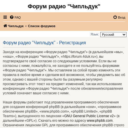
Форум радио "Чипльдук"
FAQ
Вход
Чипльдук
Список форумов
Язык:
Форум радио "Чипльдук" - Регистрация
Заходя на конференцию «Форум радио "Чипльдук"» (в дальнейшем «мы»,
«наш», «Форум радио "Чипльдук"», «https://forum.4duk.ru»), вы
подтверждаете своё согласие со следующими условиями. Если вы не
согласны с ними, пожалуйста, не заходите и не пользуйтесь форумами
«Форум радио "Чипльдук"». Мы оставляем за собой право изменять эти
правила в любое время и сделаем всё возможное, чтобы уведомить вас об
этом, однако с вашей стороны было бы разумным регулярно
просматривать этот текст на предмет изменений, так как использование
конференции «Форум радио "Чипльдук"» после обновления/исправления
условий означает ваше согласие с ними.
Наши форумы работают под управлением программного обеспечения
для создания конференций phpBB (в дальнейшем «они», «программное
обеспечение phpBB», «www.phpbb.com», «phpBB Limited», «phpBB
Teams»), выпущенного по лицензии «
GNU General Public License v2
» (в
дальнейшем «GPL»). Скачать его можно по адресу
www.phpbb.com
.
Ограничения лицензии GPL для программного обеспечения phpBB строго