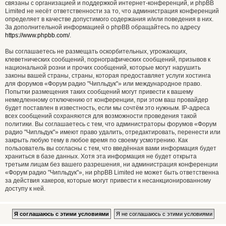
связаны с организацией и поддержкой интернет-конференций, и phpBB
Limited не несёт ответственности за то, что администрация конференций
определяет в качестве допустимого содержания и/или поведения в них.
За дополнительной информацией о phpBB обращайтесь по адресу
https://www.phpbb.com/
.
Вы соглашаетесь не размещать оскорбительных, угрожающих,
клеветнических сообщений, порнографических сообщений, призывов к
национальной розни и прочих сообщений, которые могут нарушить
законы вашей страны, страны, которая предоставляет услуги хостинга
для форумов «Форум радио "Чипльдук"» или международное право.
Попытки размещения таких сообщений могут привести к вашему
немедленному отключению от конференции, при этом ваш провайдер
будет поставлен в известность, если мы сочтём это нужным. IP-адреса
всех сообщений сохраняются для возможности проведения такой
политики. Вы соглашаетесь с тем, что администраторы форумов «Форум
радио "Чипльдук"» имеют право удалить, отредактировать, перенести или
закрыть любую тему в любое время по своему усмотрению. Как
пользователь вы согласны с тем, что введённая вами информация будет
храниться в базе данных. Хотя эта информация не будет открыта
третьим лицам без вашего разрешения, ни администрация конференции
«Форум радио "Чипльдук"», ни phpBB Limited не может быть ответственна
за действия хакеров, которые могут привести к несанкционированному
доступу к ней.