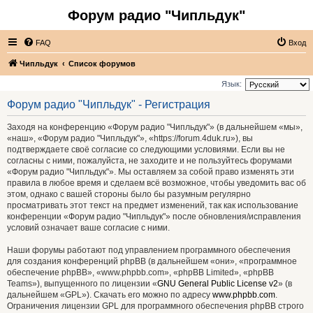
Форум радио "Чипльдук"
FAQ
Вход
Чипльдук
Список форумов
Язык:
Форум радио "Чипльдук" - Регистрация
Заходя на конференцию «Форум радио "Чипльдук"» (в дальнейшем «мы»,
«наш», «Форум радио "Чипльдук"», «https://forum.4duk.ru»), вы
подтверждаете своё согласие со следующими условиями. Если вы не
согласны с ними, пожалуйста, не заходите и не пользуйтесь форумами
«Форум радио "Чипльдук"». Мы оставляем за собой право изменять эти
правила в любое время и сделаем всё возможное, чтобы уведомить вас об
этом, однако с вашей стороны было бы разумным регулярно
просматривать этот текст на предмет изменений, так как использование
конференции «Форум радио "Чипльдук"» после обновления/исправления
условий означает ваше согласие с ними.
Наши форумы работают под управлением программного обеспечения
для создания конференций phpBB (в дальнейшем «они», «программное
обеспечение phpBB», «www.phpbb.com», «phpBB Limited», «phpBB
Teams»), выпущенного по лицензии «
GNU General Public License v2
» (в
дальнейшем «GPL»). Скачать его можно по адресу
www.phpbb.com
.
Ограничения лицензии GPL для программного обеспечения phpBB строго