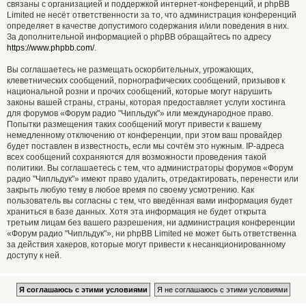
связаны с организацией и поддержкой интернет-конференций, и phpBB
Limited не несёт ответственности за то, что администрация конференций
определяет в качестве допустимого содержания и/или поведения в них.
За дополнительной информацией о phpBB обращайтесь по адресу
https://www.phpbb.com/
.
Вы соглашаетесь не размещать оскорбительных, угрожающих,
клеветнических сообщений, порнографических сообщений, призывов к
национальной розни и прочих сообщений, которые могут нарушить
законы вашей страны, страны, которая предоставляет услуги хостинга
для форумов «Форум радио "Чипльдук"» или международное право.
Попытки размещения таких сообщений могут привести к вашему
немедленному отключению от конференции, при этом ваш провайдер
будет поставлен в известность, если мы сочтём это нужным. IP-адреса
всех сообщений сохраняются для возможности проведения такой
политики. Вы соглашаетесь с тем, что администраторы форумов «Форум
радио "Чипльдук"» имеют право удалить, отредактировать, перенести или
закрыть любую тему в любое время по своему усмотрению. Как
пользователь вы согласны с тем, что введённая вами информация будет
храниться в базе данных. Хотя эта информация не будет открыта
третьим лицам без вашего разрешения, ни администрация конференции
«Форум радио "Чипльдук"», ни phpBB Limited не может быть ответственна
за действия хакеров, которые могут привести к несанкционированному
доступу к ней.