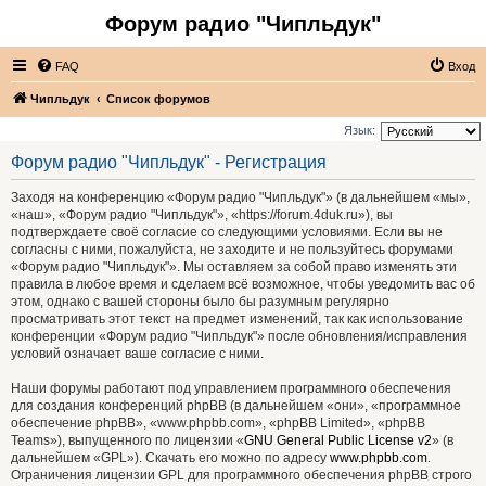
Форум радио "Чипльдук"
FAQ
Вход
Чипльдук
Список форумов
Язык:
Форум радио "Чипльдук" - Регистрация
Заходя на конференцию «Форум радио "Чипльдук"» (в дальнейшем «мы»,
«наш», «Форум радио "Чипльдук"», «https://forum.4duk.ru»), вы
подтверждаете своё согласие со следующими условиями. Если вы не
согласны с ними, пожалуйста, не заходите и не пользуйтесь форумами
«Форум радио "Чипльдук"». Мы оставляем за собой право изменять эти
правила в любое время и сделаем всё возможное, чтобы уведомить вас об
этом, однако с вашей стороны было бы разумным регулярно
просматривать этот текст на предмет изменений, так как использование
конференции «Форум радио "Чипльдук"» после обновления/исправления
условий означает ваше согласие с ними.
Наши форумы работают под управлением программного обеспечения
для создания конференций phpBB (в дальнейшем «они», «программное
обеспечение phpBB», «www.phpbb.com», «phpBB Limited», «phpBB
Teams»), выпущенного по лицензии «
GNU General Public License v2
» (в
дальнейшем «GPL»). Скачать его можно по адресу
www.phpbb.com
.
Ограничения лицензии GPL для программного обеспечения phpBB строго