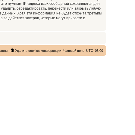
 это нужным. IP-адреса всех сообщений сохраняются для
 удалить, отредактировать, перенести или закрыть любую
зе данных. Хотя эта информация не будет открыта третьим
 за действия хакеров, которые могут привести к
атели
Удалить cookies конференции
Часовой пояс:
UTC+03:00