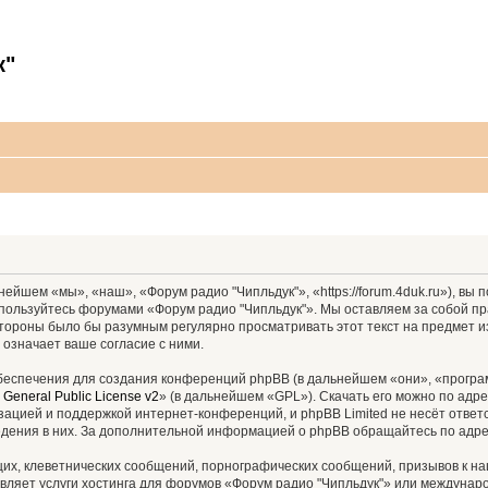
к"
ейшем «мы», «наш», «Форум радио "Чипльдук"», «https://forum.4duk.ru»), вы
е пользуйтесь форумами «Форум радио "Чипльдук"». Мы оставляем за собой пр
 стороны было бы разумным регулярно просматривать этот текст на предмет 
 означает ваше согласие с ними.
еспечения для создания конференций phpBB (в дальнейшем «они», «програ
General Public License v2
» (в дальнейшем «GPL»). Скачать его можно по адр
зацией и поддержкой интернет-конференций, и phpBB Limited не несёт ответ
ведения в них. За дополнительной информацией о phpBB обращайтесь по адр
их, клеветнических сообщений, порнографических сообщений, призывов к на
вляет услуги хостинга для форумов «Форум радио "Чипльдук"» или междуна