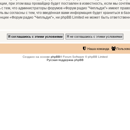
ии, при этом ваш провайдер будет поставлен в известность, если мы сочтём
 с тем, что администраторы форумов «Форум радио "Чипльдук"» имеют право
ль вы согласны с тем, что введённая вами информация будет храниться в ба
ии «Форум радио "Чипльдук"», ни phpBB Limited не может быть ответственна
Наша команда
Пользов
Создано на основе
phpBB
® Forum Software © phpBB Limited
Русская поддержка phpBB