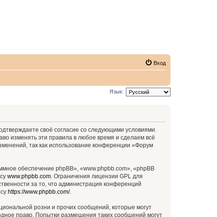
Вход
Язык:
 подтверждаете своё согласие со следующими условиями.
аво изменять эти правила в любое время и сделаем всё
изменений, так как использование конференции «Форум
ммное обеспечение phpBB», «www.phpbb.com», «phpBB
есу
www.phpbb.com
. Ограничения лицензии GPL для
ственности за то, что администрация конференций
есу
https://www.phpbb.com/
.
циональной розни и прочих сообщений, которые могут
родное право. Попытки размещения таких сообщений могут