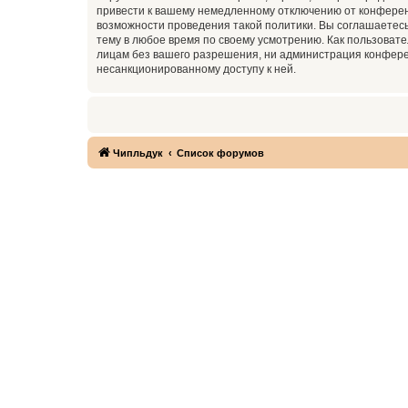
привести к вашему немедленному отключению от конференц
возможности проведения такой политики. Вы соглашаетесь
тему в любое время по своему усмотрению. Как пользовате
лицам без вашего разрешения, ни администрация конференц
несанкционированному доступу к ней.
Чипльдук
Список форумов