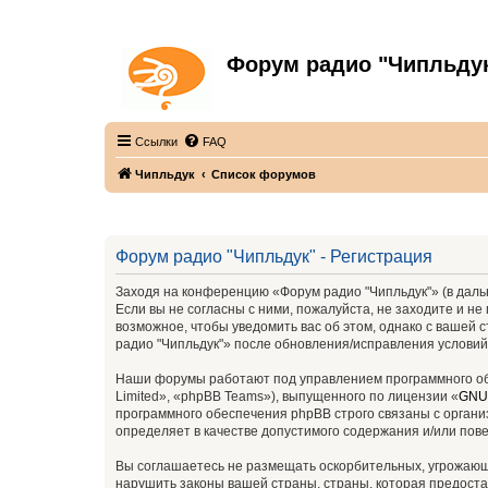
Форум радио "Чипльду
С неограниченной безответственностью
Ссылки
FAQ
Чипльдук
Список форумов
Форум радио "Чипльдук" - Регистрация
Заходя на конференцию «Форум радио "Чипльдук"» (в дальн
Если вы не согласны с ними, пожалуйста, не заходите и н
возможное, чтобы уведомить вас об этом, однако с вашей
радио "Чипльдук"» после обновления/исправления условий
Наши форумы работают под управлением программного об
Limited», «phpBB Teams»), выпущенного по лицензии «
GNU 
программного обеспечения phpBB строго связаны с органи
определяет в качестве допустимого содержания и/или по
Вы соглашаетесь не размещать оскорбительных, угрожающ
нарушить законы вашей страны, страны, которая предоста