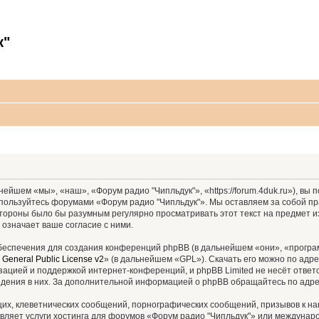
к"
ейшем «мы», «наш», «Форум радио "Чипльдук"», «https://forum.4duk.ru»), вы
е пользуйтесь форумами «Форум радио "Чипльдук"». Мы оставляем за собой пр
 стороны было бы разумным регулярно просматривать этот текст на предмет 
 означает ваше согласие с ними.
еспечения для создания конференций phpBB (в дальнейшем «они», «програ
General Public License v2
» (в дальнейшем «GPL»). Скачать его можно по адр
зацией и поддержкой интернет-конференций, и phpBB Limited не несёт ответ
ведения в них. За дополнительной информацией о phpBB обращайтесь по адр
их, клеветнических сообщений, порнографических сообщений, призывов к на
вляет услуги хостинга для форумов «Форум радио "Чипльдук"» или междуна