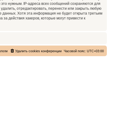
 это нужным. IP-адреса всех сообщений сохраняются для
 удалить, отредактировать, перенести или закрыть любую
зе данных. Хотя эта информация не будет открыта третьим
 за действия хакеров, которые могут привести к
атели
Удалить cookies конференции
Часовой пояс:
UTC+03:00