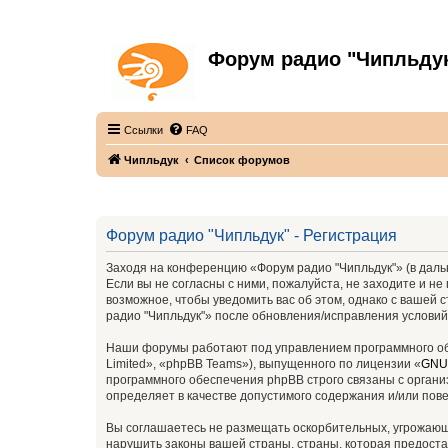
Форум радио "Чипльду
С неограниченной безответственностью
Ссылки
FAQ
Чипльдук
Список форумов
Форум радио "Чипльдук" - Регистрация
Заходя на конференцию «Форум радио "Чипльдук"» (в дальн
Если вы не согласны с ними, пожалуйста, не заходите и н
возможное, чтобы уведомить вас об этом, однако с вашей
радио "Чипльдук"» после обновления/исправления условий
Наши форумы работают под управлением программного об
Limited», «phpBB Teams»), выпущенного по лицензии «
GNU 
программного обеспечения phpBB строго связаны с органи
определяет в качестве допустимого содержания и/или по
Вы соглашаетесь не размещать оскорбительных, угрожающ
нарушить законы вашей страны, страны, которая предоста