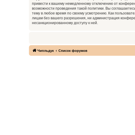
привести к вашему немедленному отключению от конференц
возможности проведения такой политики. Вы соглашаетесь
тему в любое время по своему усмотрению. Как пользовате
лицам без вашего разрешения, ни администрация конференц
несанкционированному доступу к ней.
Чипльдук
Список форумов