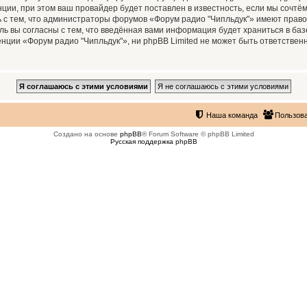
ии, при этом ваш провайдер будет поставлен в известность, если мы сочтём
 с тем, что администраторы форумов «Форум радио "Чипльдук"» имеют право
ль вы согласны с тем, что введённая вами информация будет храниться в ба
ии «Форум радио "Чипльдук"», ни phpBB Limited не может быть ответственна
Наша команда
Пользов
Создано на основе
phpBB
® Forum Software © phpBB Limited
Русская поддержка phpBB