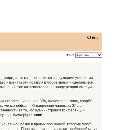
Вход
Язык:
 подтверждаете своё согласие со следующими условиями.
аво изменять эти правила в любое время и сделаем всё
изменений, так как использование конференции «Форум
ммное обеспечение phpBB», «www.phpbb.com», «phpBB
есу
www.phpbb.com
. Ограничения лицензии GPL для
ственности за то, что администрация конференций
есу
https://www.phpbb.com/
.
циональной розни и прочих сообщений, которые могут
родное право. Попытки размещения таких сообщений могут