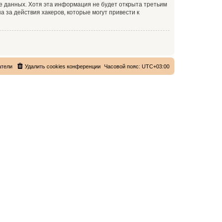
зе данных. Хотя эта информация не будет открыта третьим
 за действия хакеров, которые могут привести к
атели
Удалить cookies конференции
Часовой пояс:
UTC+03:00