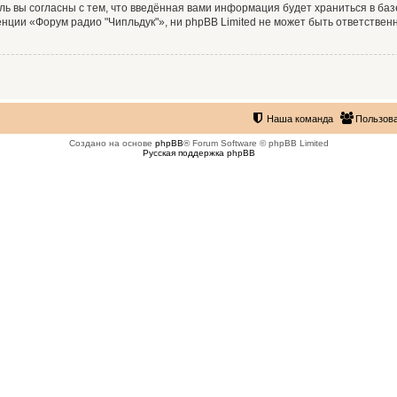
ль вы согласны с тем, что введённая вами информация будет храниться в ба
ии «Форум радио "Чипльдук"», ни phpBB Limited не может быть ответственна
Наша команда
Пользов
Создано на основе
phpBB
® Forum Software © phpBB Limited
Русская поддержка phpBB