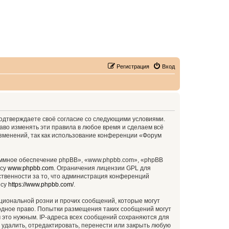
Регистрация
Вход
 подтверждаете своё согласие со следующими условиями.
аво изменять эти правила в любое время и сделаем всё
изменений, так как использование конференции «Форум
ммное обеспечение phpBB», «www.phpbb.com», «phpBB
есу
www.phpbb.com
. Ограничения лицензии GPL для
ственности за то, что администрация конференций
есу
https://www.phpbb.com/
.
циональной розни и прочих сообщений, которые могут
родное право. Попытки размещения таких сообщений могут
 это нужным. IP-адреса всех сообщений сохраняются для
 удалить, отредактировать, перенести или закрыть любую