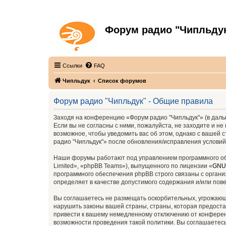
Форум радио "Чипльду
С неограниченной безответственностью
Ссылки
FAQ
Чипльдук
Список форумов
Форум радио "Чипльдук" - Общие правила
Заходя на конференцию «Форум радио "Чипльдук"» (в дальн
Если вы не согласны с ними, пожалуйста, не заходите и н
возможное, чтобы уведомить вас об этом, однако с вашей
радио "Чипльдук"» после обновления/исправления условий
Наши форумы работают под управлением программного об
Limited», «phpBB Teams»), выпущенного по лицензии «
GNU 
программного обеспечения phpBB строго связаны с органи
определяет в качестве допустимого содержания и/или по
Вы соглашаетесь не размещать оскорбительных, угрожающ
нарушить законы вашей страны, страны, которая предоста
привести к вашему немедленному отключению от конференц
возможности проведения такой политики. Вы соглашаетесь