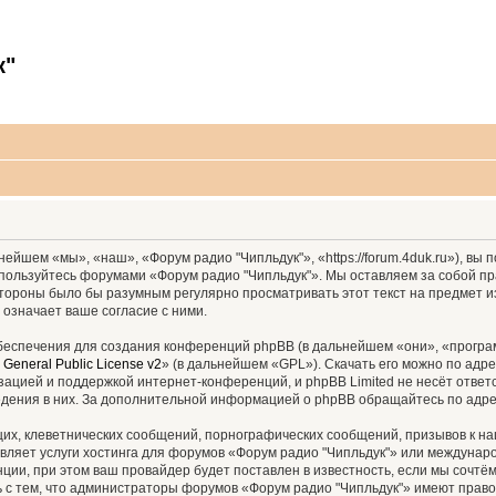
к"
ейшем «мы», «наш», «Форум радио "Чипльдук"», «https://forum.4duk.ru»), вы
е пользуйтесь форумами «Форум радио "Чипльдук"». Мы оставляем за собой пр
 стороны было бы разумным регулярно просматривать этот текст на предмет 
 означает ваше согласие с ними.
еспечения для создания конференций phpBB (в дальнейшем «они», «програ
General Public License v2
» (в дальнейшем «GPL»). Скачать его можно по адр
зацией и поддержкой интернет-конференций, и phpBB Limited не несёт ответ
ведения в них. За дополнительной информацией о phpBB обращайтесь по адр
их, клеветнических сообщений, порнографических сообщений, призывов к на
вляет услуги хостинга для форумов «Форум радио "Чипльдук"» или междуна
ии, при этом ваш провайдер будет поставлен в известность, если мы сочтём
 с тем, что администраторы форумов «Форум радио "Чипльдук"» имеют право