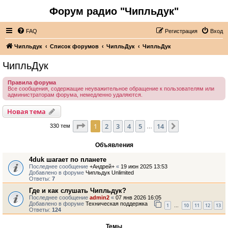
Форум радио "Чипльдук"
FAQ
Регистрация
Вход
Чипльдук
Список форумов
ЧипльДук
ЧипльДук
ЧипльДук
Правила форума
Все сообщения, содержащие неуважительное обращение к пользователям или
администраторам форума, немедленно удаляются.
Новая тема
Страница
1
из
14
1
2
3
4
5
14
След.
330 тем
…
Объявления
4duk шагает по планете
Последнее сообщение
+Андрей+
«
19 июн 2025 13:53
Добавлено в форуме
Чипльдук Unlimited
Ответы:
7
Где и как слушать Чипльдук?
Последнее сообщение
admin2
«
07 янв 2026 16:05
Добавлено в форуме
Техническая поддержка
1
10
11
12
13
…
Ответы:
124
Темы