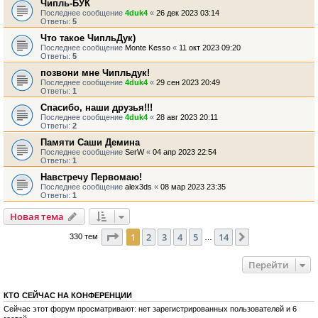
Чипль-БУК
Последнее сообщение
4duk4
«
26 дек 2023 03:14
Ответы:
5
Что такое ЧипльДук)
Последнее сообщение
Monte Kesso
«
11 окт 2023 09:20
Ответы:
5
позвони мне Чипльдук!
Последнее сообщение
4duk4
«
29 сен 2023 20:49
Ответы:
1
Спасибо, наши друзья!!!
Последнее сообщение
4duk4
«
28 авг 2023 20:11
Ответы:
2
Памяти Саши Демина
Последнее сообщение
SerW
«
04 апр 2023 22:54
Ответы:
1
Навстречу Первомаю!
Последнее сообщение
alex3ds
«
08 мар 2023 23:35
Ответы:
1
Новая тема
Страница
1
из
14
1
2
3
4
5
14
След.
330 тем
…
Перейти
КТО СЕЙЧАС НА КОНФЕРЕНЦИИ
Сейчас этот форум просматривают: нет зарегистрированных пользователей и 6