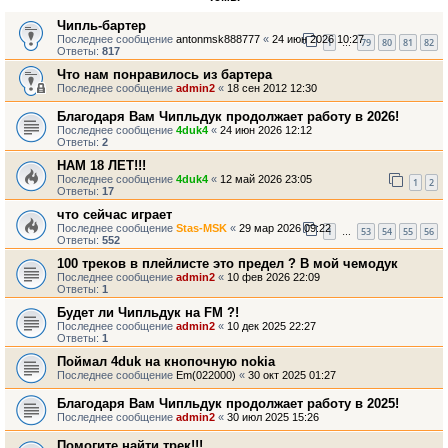
Чипль-бартер
Последнее сообщение
antonmsk888777
«
24 июн 2026 10:27
1
79
80
81
82
…
Ответы:
817
Что нам понравилось из бартера
Последнее сообщение
admin2
«
18 сен 2012 12:30
Благодаря Вам Чипльдук продолжает работу в 2026!
Последнее сообщение
4duk4
«
24 июн 2026 12:12
Ответы:
2
НАМ 18 ЛЕТ!!!
Последнее сообщение
4duk4
«
12 май 2026 23:05
1
2
Ответы:
17
что сейчас играет
Последнее сообщение
Stas-MSK
«
29 мар 2026 09:22
1
53
54
55
56
…
Ответы:
552
100 треков в плейлисте это предел ? В мой чемодук
Последнее сообщение
admin2
«
10 фев 2026 22:09
Ответы:
1
Будет ли Чипльдук на FM ?!
Последнее сообщение
admin2
«
10 дек 2025 22:27
Ответы:
1
Поймал 4duk на кнопочную nokia
Последнее сообщение
Em(022000)
«
30 окт 2025 01:27
Благодаря Вам Чипльдук продолжает работу в 2025!
Последнее сообщение
admin2
«
30 июл 2025 15:26
Помогите найти трек!!!