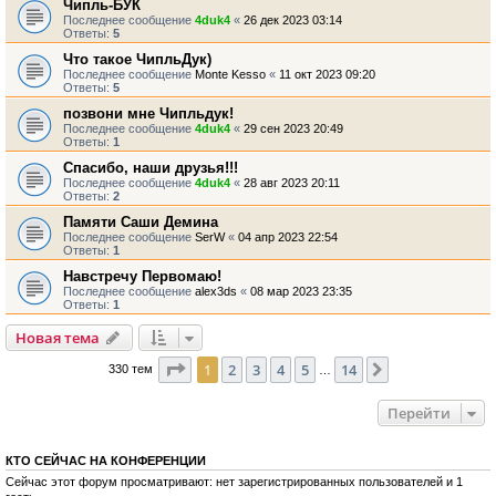
Чипль-БУК
Последнее сообщение
4duk4
«
26 дек 2023 03:14
Ответы:
5
Что такое ЧипльДук)
Последнее сообщение
Monte Kesso
«
11 окт 2023 09:20
Ответы:
5
позвони мне Чипльдук!
Последнее сообщение
4duk4
«
29 сен 2023 20:49
Ответы:
1
Спасибо, наши друзья!!!
Последнее сообщение
4duk4
«
28 авг 2023 20:11
Ответы:
2
Памяти Саши Демина
Последнее сообщение
SerW
«
04 апр 2023 22:54
Ответы:
1
Навстречу Первомаю!
Последнее сообщение
alex3ds
«
08 мар 2023 23:35
Ответы:
1
Новая тема
Страница
1
из
14
1
2
3
4
5
14
След.
330 тем
…
Перейти
КТО СЕЙЧАС НА КОНФЕРЕНЦИИ
Сейчас этот форум просматривают: нет зарегистрированных пользователей и 1