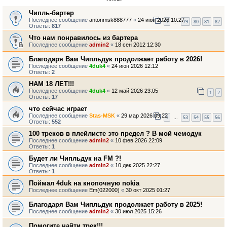
Чипль-бартер
Последнее сообщение
antonmsk888777
«
24 июн 2026 10:27
1
79
80
81
82
…
Ответы:
817
Что нам понравилось из бартера
Последнее сообщение
admin2
«
18 сен 2012 12:30
Благодаря Вам Чипльдук продолжает работу в 2026!
Последнее сообщение
4duk4
«
24 июн 2026 12:12
Ответы:
2
НАМ 18 ЛЕТ!!!
Последнее сообщение
4duk4
«
12 май 2026 23:05
1
2
Ответы:
17
что сейчас играет
Последнее сообщение
Stas-MSK
«
29 мар 2026 09:22
1
53
54
55
56
…
Ответы:
552
100 треков в плейлисте это предел ? В мой чемодук
Последнее сообщение
admin2
«
10 фев 2026 22:09
Ответы:
1
Будет ли Чипльдук на FM ?!
Последнее сообщение
admin2
«
10 дек 2025 22:27
Ответы:
1
Поймал 4duk на кнопочную nokia
Последнее сообщение
Em(022000)
«
30 окт 2025 01:27
Благодаря Вам Чипльдук продолжает работу в 2025!
Последнее сообщение
admin2
«
30 июл 2025 15:26
Помогите найти трек!!!