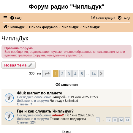
Форум радио "Чипльдук"
FAQ
Регистрация
Вход
Чипльдук
Список форумов
ЧипльДук
ЧипльДук
ЧипльДук
Правила форума
Все сообщения, содержащие неуважительное обращение к пользователям или
администраторам форума, немедленно удаляются.
Новая тема
Страница
1
из
14
1
2
3
4
5
14
След.
330 тем
…
Объявления
4duk шагает по планете
Последнее сообщение
+Андрей+
«
19 июн 2025 13:53
Добавлено в форуме
Чипльдук Unlimited
Ответы:
7
Где и как слушать Чипльдук?
Последнее сообщение
admin2
«
07 янв 2026 16:05
Добавлено в форуме
Техническая поддержка
1
10
11
12
13
…
Ответы:
124
Темы