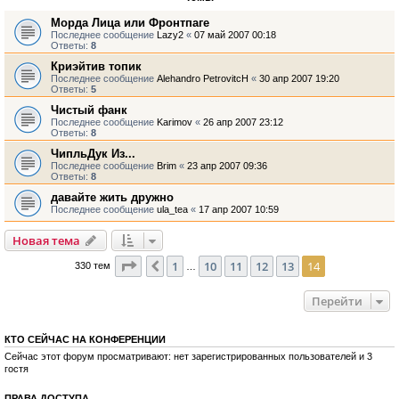
Морда Лица или Фронтпаге
Последнее сообщение
Lazy2
«
07 май 2007 00:18
Ответы:
8
Криэйтив топик
Последнее сообщение
Alehandro PetrovitcH
«
30 апр 2007 19:20
Ответы:
5
Чистый фанк
Последнее сообщение
Karimov
«
26 апр 2007 23:12
Ответы:
8
ЧипльДук Из...
Последнее сообщение
Brim
«
23 апр 2007 09:36
Ответы:
8
давайте жить дружно
Последнее сообщение
ula_tea
«
17 апр 2007 10:59
Новая тема
Страница
14
из
14
1
10
11
12
13
14
Пред.
330 тем
…
Перейти
КТО СЕЙЧАС НА КОНФЕРЕНЦИИ
Сейчас этот форум просматривают: нет зарегистрированных пользователей и 3
гостя
ПРАВА ДОСТУПА