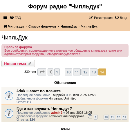
Форум радио "Чипльдук"
FAQ
Регистрация
Вход
Чипльдук
Список форумов
ЧипльДук
ЧипльДук
ЧипльДук
Правила форума
Все сообщения, содержащие неуважительное обращение к пользователям или
администраторам форума, немедленно удаляются.
Новая тема
Страница
14
из
14
1
10
11
12
13
14
Пред.
330 тем
…
Объявления
4duk шагает по планете
Последнее сообщение
+Андрей+
«
19 июн 2025 13:53
Добавлено в форуме
Чипльдук Unlimited
Ответы:
7
Где и как слушать Чипльдук?
Последнее сообщение
admin2
«
07 янв 2026 16:05
Добавлено в форуме
Техническая поддержка
1
10
11
12
13
…
Ответы:
124
Темы