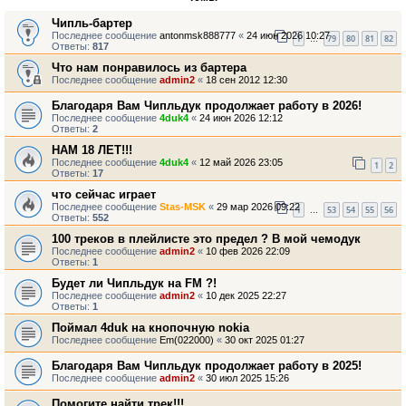
Чипль-бартер
Последнее сообщение
antonmsk888777
«
24 июн 2026 10:27
1
79
80
81
82
…
Ответы:
817
Что нам понравилось из бартера
Последнее сообщение
admin2
«
18 сен 2012 12:30
Благодаря Вам Чипльдук продолжает работу в 2026!
Последнее сообщение
4duk4
«
24 июн 2026 12:12
Ответы:
2
НАМ 18 ЛЕТ!!!
Последнее сообщение
4duk4
«
12 май 2026 23:05
1
2
Ответы:
17
что сейчас играет
Последнее сообщение
Stas-MSK
«
29 мар 2026 09:22
1
53
54
55
56
…
Ответы:
552
100 треков в плейлисте это предел ? В мой чемодук
Последнее сообщение
admin2
«
10 фев 2026 22:09
Ответы:
1
Будет ли Чипльдук на FM ?!
Последнее сообщение
admin2
«
10 дек 2025 22:27
Ответы:
1
Поймал 4duk на кнопочную nokia
Последнее сообщение
Em(022000)
«
30 окт 2025 01:27
Благодаря Вам Чипльдук продолжает работу в 2025!
Последнее сообщение
admin2
«
30 июл 2025 15:26
Помогите найти трек!!!