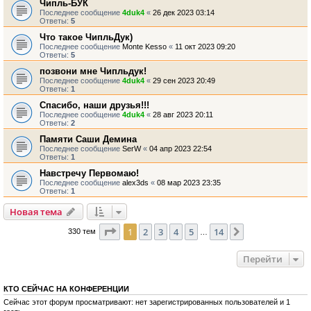
Чипль-БУК
Последнее сообщение
4duk4
«
26 дек 2023 03:14
Ответы:
5
Что такое ЧипльДук)
Последнее сообщение
Monte Kesso
«
11 окт 2023 09:20
Ответы:
5
позвони мне Чипльдук!
Последнее сообщение
4duk4
«
29 сен 2023 20:49
Ответы:
1
Спасибо, наши друзья!!!
Последнее сообщение
4duk4
«
28 авг 2023 20:11
Ответы:
2
Памяти Саши Демина
Последнее сообщение
SerW
«
04 апр 2023 22:54
Ответы:
1
Навстречу Первомаю!
Последнее сообщение
alex3ds
«
08 мар 2023 23:35
Ответы:
1
Новая тема
Страница
1
из
14
1
2
3
4
5
14
След.
330 тем
…
Перейти
КТО СЕЙЧАС НА КОНФЕРЕНЦИИ
Сейчас этот форум просматривают: нет зарегистрированных пользователей и 1