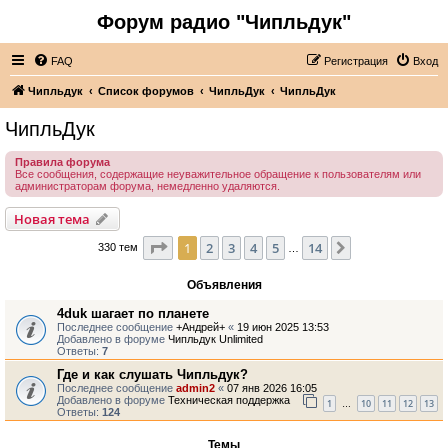
Форум радио "Чипльдук"
FAQ
Регистрация
Вход
Чипльдук
Список форумов
ЧипльДук
ЧипльДук
ЧипльДук
Правила форума
Все сообщения, содержащие неуважительное обращение к пользователям или
администраторам форума, немедленно удаляются.
Новая тема
Страница
1
из
14
1
2
3
4
5
14
След.
330 тем
…
Объявления
4duk шагает по планете
Последнее сообщение
+Андрей+
«
19 июн 2025 13:53
Добавлено в форуме
Чипльдук Unlimited
Ответы:
7
Где и как слушать Чипльдук?
Последнее сообщение
admin2
«
07 янв 2026 16:05
Добавлено в форуме
Техническая поддержка
1
10
11
12
13
…
Ответы:
124
Темы