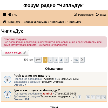
Форум радио "Чипльдук"
FAQ
Регистрация
Вход
Чипльдук
Список форумов
ЧипльДук
ЧипльДук
ЧипльДук
Правила форума
Все сообщения, содержащие неуважительное обращение к пользователям или
администраторам форума, немедленно удаляются.
Новая тема
Страница
1
из
14
1
2
3
4
5
14
След.
330 тем
…
Объявления
4duk шагает по планете
Последнее сообщение
+Андрей+
«
19 июн 2025 13:53
Добавлено в форуме
Чипльдук Unlimited
Ответы:
7
Где и как слушать Чипльдук?
Последнее сообщение
admin2
«
07 янв 2026 16:05
Добавлено в форуме
Техническая поддержка
1
10
11
12
13
…
Ответы:
124
Темы