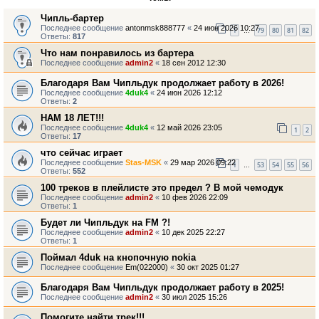
Чипль-бартер
Последнее сообщение
antonmsk888777
«
24 июн 2026 10:27
1
79
80
81
82
…
Ответы:
817
Что нам понравилось из бартера
Последнее сообщение
admin2
«
18 сен 2012 12:30
Благодаря Вам Чипльдук продолжает работу в 2026!
Последнее сообщение
4duk4
«
24 июн 2026 12:12
Ответы:
2
НАМ 18 ЛЕТ!!!
Последнее сообщение
4duk4
«
12 май 2026 23:05
1
2
Ответы:
17
что сейчас играет
Последнее сообщение
Stas-MSK
«
29 мар 2026 09:22
1
53
54
55
56
…
Ответы:
552
100 треков в плейлисте это предел ? В мой чемодук
Последнее сообщение
admin2
«
10 фев 2026 22:09
Ответы:
1
Будет ли Чипльдук на FM ?!
Последнее сообщение
admin2
«
10 дек 2025 22:27
Ответы:
1
Поймал 4duk на кнопочную nokia
Последнее сообщение
Em(022000)
«
30 окт 2025 01:27
Благодаря Вам Чипльдук продолжает работу в 2025!
Последнее сообщение
admin2
«
30 июл 2025 15:26
Помогите найти трек!!!