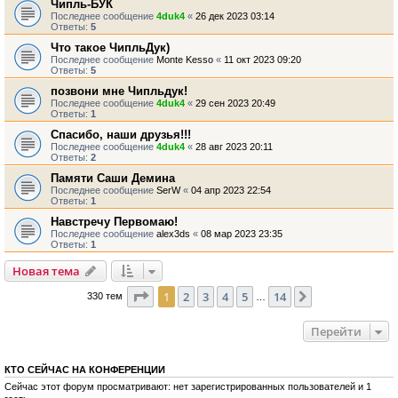
Чипль-БУК
Последнее сообщение
4duk4
«
26 дек 2023 03:14
Ответы:
5
Что такое ЧипльДук)
Последнее сообщение
Monte Kesso
«
11 окт 2023 09:20
Ответы:
5
позвони мне Чипльдук!
Последнее сообщение
4duk4
«
29 сен 2023 20:49
Ответы:
1
Спасибо, наши друзья!!!
Последнее сообщение
4duk4
«
28 авг 2023 20:11
Ответы:
2
Памяти Саши Демина
Последнее сообщение
SerW
«
04 апр 2023 22:54
Ответы:
1
Навстречу Первомаю!
Последнее сообщение
alex3ds
«
08 мар 2023 23:35
Ответы:
1
Новая тема
Страница
1
из
14
1
2
3
4
5
14
След.
330 тем
…
Перейти
КТО СЕЙЧАС НА КОНФЕРЕНЦИИ
Сейчас этот форум просматривают: нет зарегистрированных пользователей и 1