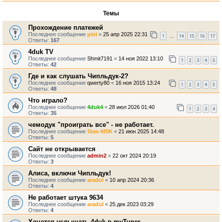
Темы
Прохождение платежей
Последнее сообщение
pini
«
25 апр 2025 22:31
1
14
15
16
17
…
Ответы:
167
4duk TV
Последнее сообщение
Shmit7191
«
14 ноя 2022 13:10
1
2
3
4
5
Ответы:
42
Где и как слушать Чипльдук-2?
Последнее сообщение
qwerty80
«
16 ноя 2015 13:24
1
2
3
4
5
Ответы:
48
Что играло?
Последнее сообщение
4duk4
«
28 июл 2026 01:40
1
2
3
4
Ответы:
35
чемодук "проиграть все" - не работает.
Последнее сообщение
Stas-MSK
«
21 июн 2025 14:48
Ответы:
5
Сайт не открывается
Последнее сообщение
admin2
«
22 окт 2024 20:19
Ответы:
3
Алиса, включи Чипльдук!
Последнее сообщение
aradul
«
10 апр 2024 20:36
Ответы:
4
Не работает штука 9634
Последнее сообщение
aradul
«
25 дек 2023 03:29
Ответы:
4
Хочется услышать 4duk в myTuner