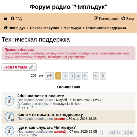
Форум радио "Чипльдук"
FAQ
Регистрация
Вход
Чипльдук
Список форумов
ЧипльДук
Техническая поддержка
Техническая поддержка
Правила форума
Все сообщения, содержащие неуважительное обращение к пользователям или
администраторам форума, немедленно удаляются.
Новая тема
Страница
1
из
9
1
2
3
4
5
9
След.
206 тем
…
Объявления
4duk шагает по планете
Последнее сообщение
+Андрей+
«
19 июн 2025 13:53
Добавлено в форуме
Чипльдук Unlimited
Ответы:
7
Как и что писать в техподдержку
Последнее сообщение
justme
«
30 мар 2013 18:38
Где и как слушать Чипльдук?
Последнее сообщение
admin2
«
07 янв 2026 16:05
1
10
11
12
13
…
Ответы:
124