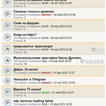
Последнее сообщение
SerW
«
28 окт 2023 21:05
Ответы:
3
Сигналы точного времени
Последнее сообщение
admin2
«
16 май 2023 22:06
Ответы:
1
Спам на форуме
Последнее сообщение
SerW
«
04 апр 2023 23:32
Ответы:
2
Когда на https?
Последнее сообщение
SerW
«
04 апр 2023 22:51
Ответы:
8
прерывается трансляция
Последнее сообщение
SerW
«
04 апр 2023 22:45
1
2
Ответы:
11
Мультипультовая приставка Чипль-Дуплекс
Последнее сообщение
stels
«
03 апр 2022 09:34
1
2
3
4
5
Ответы:
43
Даёшь 15-летие!
Последнее сообщение
admin2
«
03 дек 2021 22:37
Чипльбот в Telegram
Последнее сообщение
admin2
«
17 сен 2021 22:04
Верните ТГ-канал!
Последнее сообщение
4duk4
«
27 май 2021 01:57
Ответы:
3
sdp services loading failed
Последнее сообщение
Gmb
«
23 фев 2021 18:32