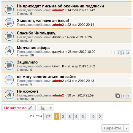
Не приходят письма об окончании подписки
Последнее сообщение
admin2
«
14 фев 2021 18:42
Ответы:
5
Хьюстон, we have an issue!
Последнее сообщение
admin2
«
22 ноя 2020 20:14
Спасибо Чипльдуку.
Последнее сообщение
Alladin
«
14 сен 2019 09:26
Ответы:
2
Молчание эфира
Последнее сообщение
gaulyiter
«
23 июл 2019 10:20
1
2
3
Ответы:
20
Зациклило
Последнее сообщение
Gosh_K
«
28 мар 2019 10:52
Ответы:
5
не могу залогиниться на сайте
Последнее сообщение
admin2
«
03 янв 2019 20:43
Ответы:
5
Не жюжжит
Последнее сообщение
admin2
«
30 окт 2018 21:59
1
2
Ответы:
10
Новая тема
Страница
1
из
9
1
2
3
4
5
9
След.
206 тем
…
Перейти