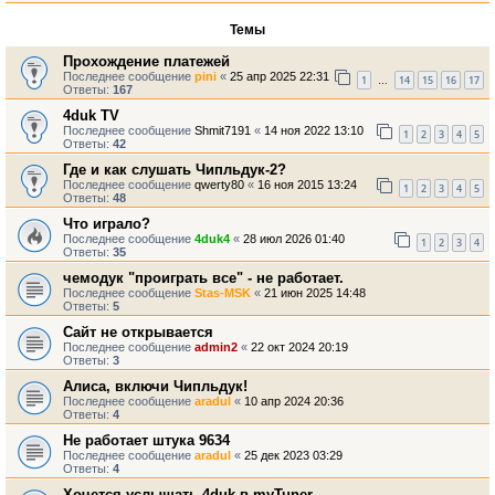
Темы
Прохождение платежей
Последнее сообщение
pini
«
25 апр 2025 22:31
1
14
15
16
17
…
Ответы:
167
4duk TV
Последнее сообщение
Shmit7191
«
14 ноя 2022 13:10
1
2
3
4
5
Ответы:
42
Где и как слушать Чипльдук-2?
Последнее сообщение
qwerty80
«
16 ноя 2015 13:24
1
2
3
4
5
Ответы:
48
Что играло?
Последнее сообщение
4duk4
«
28 июл 2026 01:40
1
2
3
4
Ответы:
35
чемодук "проиграть все" - не работает.
Последнее сообщение
Stas-MSK
«
21 июн 2025 14:48
Ответы:
5
Сайт не открывается
Последнее сообщение
admin2
«
22 окт 2024 20:19
Ответы:
3
Алиса, включи Чипльдук!
Последнее сообщение
aradul
«
10 апр 2024 20:36
Ответы:
4
Не работает штука 9634
Последнее сообщение
aradul
«
25 дек 2023 03:29
Ответы:
4
Хочется услышать 4duk в myTuner