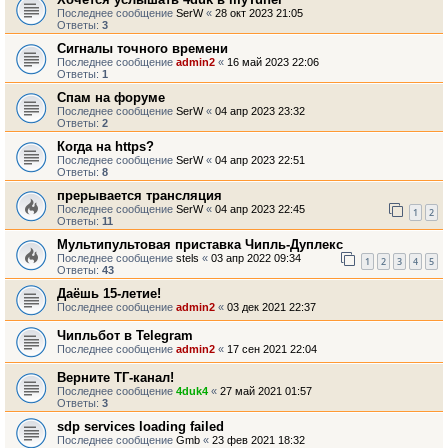
Последнее сообщение
SerW
«
28 окт 2023 21:05
Ответы:
3
Сигналы точного времени
Последнее сообщение
admin2
«
16 май 2023 22:06
Ответы:
1
Спам на форуме
Последнее сообщение
SerW
«
04 апр 2023 23:32
Ответы:
2
Когда на https?
Последнее сообщение
SerW
«
04 апр 2023 22:51
Ответы:
8
прерывается трансляция
Последнее сообщение
SerW
«
04 апр 2023 22:45
1
2
Ответы:
11
Мультипультовая приставка Чипль-Дуплекс
Последнее сообщение
stels
«
03 апр 2022 09:34
1
2
3
4
5
Ответы:
43
Даёшь 15-летие!
Последнее сообщение
admin2
«
03 дек 2021 22:37
Чипльбот в Telegram
Последнее сообщение
admin2
«
17 сен 2021 22:04
Верните ТГ-канал!
Последнее сообщение
4duk4
«
27 май 2021 01:57
Ответы:
3
sdp services loading failed
Последнее сообщение
Gmb
«
23 фев 2021 18:32