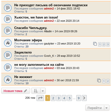
Не приходят письма об окончании подписки
Последнее сообщение
admin2
«
14 фев 2021 18:42
Ответы:
5
Хьюстон, we have an issue!
Последнее сообщение
admin2
«
22 ноя 2020 20:14
Спасибо Чипльдуку.
Последнее сообщение
Alladin
«
14 сен 2019 09:26
Ответы:
2
Молчание эфира
Последнее сообщение
gaulyiter
«
23 июл 2019 10:20
1
2
3
Ответы:
20
Зациклило
Последнее сообщение
Gosh_K
«
28 мар 2019 10:52
Ответы:
5
не могу залогиниться на сайте
Последнее сообщение
admin2
«
03 янв 2019 20:43
Ответы:
5
Не жюжжит
Последнее сообщение
admin2
«
30 окт 2018 21:59
1
2
Ответы:
10
Новая тема
Страница
1
из
9
1
2
3
4
5
9
След.
206 тем
…
Перейти