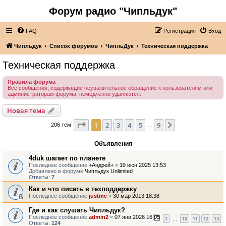
Форум радио "Чипльдук"
FAQ
Регистрация
Вход
Чипльдук
Список форумов
ЧипльДук
Техническая поддержка
Техническая поддержка
Правила форума
Все сообщения, содержащие неуважительное обращение к пользователям или
администраторам форума, немедленно удаляются.
Новая тема
Страница
1
из
9
1
2
3
4
5
9
След.
206 тем
…
Объявления
4duk шагает по планете
Последнее сообщение
+Андрей+
«
19 июн 2025 13:53
Добавлено в форуме
Чипльдук Unlimited
Ответы:
7
Как и что писать в техподдержку
Последнее сообщение
justme
«
30 мар 2013 18:38
Где и как слушать Чипльдук?
Последнее сообщение
admin2
«
07 янв 2026 16:05
1
10
11
12
13
…
Ответы:
124