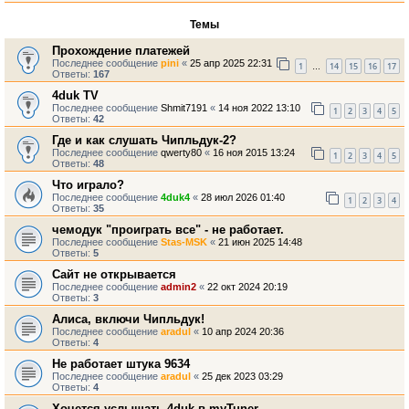
Темы
Прохождение платежей
Последнее сообщение
pini
«
25 апр 2025 22:31
1
14
15
16
17
…
Ответы:
167
4duk TV
Последнее сообщение
Shmit7191
«
14 ноя 2022 13:10
1
2
3
4
5
Ответы:
42
Где и как слушать Чипльдук-2?
Последнее сообщение
qwerty80
«
16 ноя 2015 13:24
1
2
3
4
5
Ответы:
48
Что играло?
Последнее сообщение
4duk4
«
28 июл 2026 01:40
1
2
3
4
Ответы:
35
чемодук "проиграть все" - не работает.
Последнее сообщение
Stas-MSK
«
21 июн 2025 14:48
Ответы:
5
Сайт не открывается
Последнее сообщение
admin2
«
22 окт 2024 20:19
Ответы:
3
Алиса, включи Чипльдук!
Последнее сообщение
aradul
«
10 апр 2024 20:36
Ответы:
4
Не работает штука 9634
Последнее сообщение
aradul
«
25 дек 2023 03:29
Ответы:
4
Хочется услышать 4duk в myTuner