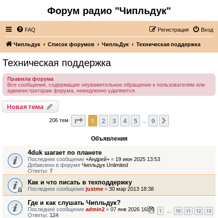
Форум радио "Чипльдук"
FAQ
Регистрация
Вход
Чипльдук
Список форумов
ЧипльДук
Техническая поддержка
Техническая поддержка
Правила форума
Все сообщения, содержащие неуважительное обращение к пользователям или
администраторам форума, немедленно удаляются.
Новая тема
Страница
1
из
9
1
2
3
4
5
9
След.
206 тем
…
Объявления
4duk шагает по планете
Последнее сообщение
+Андрей+
«
19 июн 2025 13:53
Добавлено в форуме
Чипльдук Unlimited
Ответы:
7
Как и что писать в техподдержку
Последнее сообщение
justme
«
30 мар 2013 18:38
Где и как слушать Чипльдук?
Последнее сообщение
admin2
«
07 янв 2026 16:05
1
10
11
12
13
…
Ответы:
124