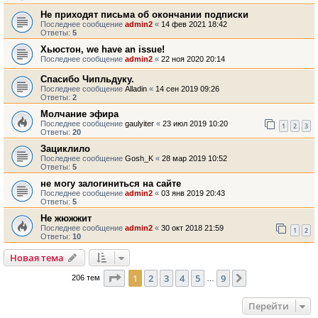
Не приходят письма об окончании подписки
Последнее сообщение
admin2
«
14 фев 2021 18:42
Ответы:
5
Хьюстон, we have an issue!
Последнее сообщение
admin2
«
22 ноя 2020 20:14
Спасибо Чипльдуку.
Последнее сообщение
Alladin
«
14 сен 2019 09:26
Ответы:
2
Молчание эфира
Последнее сообщение
gaulyiter
«
23 июл 2019 10:20
1
2
3
Ответы:
20
Зациклило
Последнее сообщение
Gosh_K
«
28 мар 2019 10:52
Ответы:
5
не могу залогиниться на сайте
Последнее сообщение
admin2
«
03 янв 2019 20:43
Ответы:
5
Не жюжжит
Последнее сообщение
admin2
«
30 окт 2018 21:59
1
2
Ответы:
10
Новая тема
Страница
1
из
9
1
2
3
4
5
9
След.
206 тем
…
Перейти