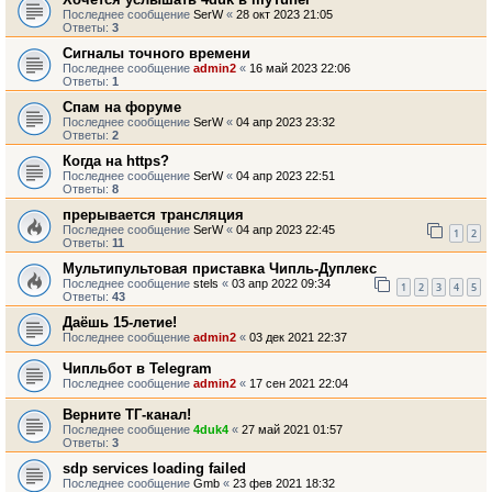
Последнее сообщение
SerW
«
28 окт 2023 21:05
Ответы:
3
Сигналы точного времени
Последнее сообщение
admin2
«
16 май 2023 22:06
Ответы:
1
Спам на форуме
Последнее сообщение
SerW
«
04 апр 2023 23:32
Ответы:
2
Когда на https?
Последнее сообщение
SerW
«
04 апр 2023 22:51
Ответы:
8
прерывается трансляция
Последнее сообщение
SerW
«
04 апр 2023 22:45
1
2
Ответы:
11
Мультипультовая приставка Чипль-Дуплекс
Последнее сообщение
stels
«
03 апр 2022 09:34
1
2
3
4
5
Ответы:
43
Даёшь 15-летие!
Последнее сообщение
admin2
«
03 дек 2021 22:37
Чипльбот в Telegram
Последнее сообщение
admin2
«
17 сен 2021 22:04
Верните ТГ-канал!
Последнее сообщение
4duk4
«
27 май 2021 01:57
Ответы:
3
sdp services loading failed
Последнее сообщение
Gmb
«
23 фев 2021 18:32