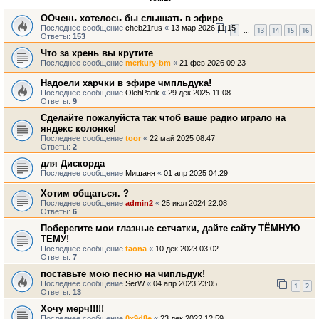
ООчень хотелось бы слышать в эфире
Последнее сообщение
cheb21rus
«
13 мар 2026 11:15
1
13
14
15
16
…
Ответы:
153
Что за хрень вы крутите
Последнее сообщение
merkury-bm
«
21 фев 2026 09:23
Надоели харчки в эфире чмпльдука!
Последнее сообщение
OlehPank
«
29 дек 2025 11:08
Ответы:
9
Сделайте пожалуйста так чтоб ваше радио играло на
яндекс колонке!
Последнее сообщение
toor
«
22 май 2025 08:47
Ответы:
2
для Дискорда
Последнее сообщение
Мишаня
«
01 апр 2025 04:29
Хотим общаться. ?
Последнее сообщение
admin2
«
25 июл 2024 22:08
Ответы:
6
Поберегите мои глазные сетчатки, дайте сайту ТЁМНУЮ
ТЕМУ!
Последнее сообщение
taona
«
10 дек 2023 03:02
Ответы:
7
поставьте мою песню на чипльдук!
Последнее сообщение
SerW
«
04 апр 2023 23:05
1
2
Ответы:
13
Хочу мерч!!!!!
Последнее сообщение
0x9d8e
«
23 дек 2022 12:59