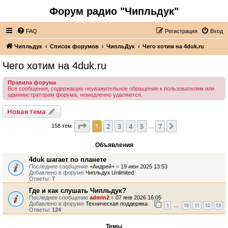
Форум радио "Чипльдук"
FAQ
Регистрация
Вход
Чипльдук
Список форумов
ЧипльДук
Чего хотим на 4duk.ru
Чего хотим на 4duk.ru
Правила форума
Все сообщения, содержащие неуважительное обращение к пользователям или
администраторам форума, немедленно удаляются.
Новая тема
Страница
1
из
7
1
2
3
4
5
7
След.
158 тем
…
Объявления
4duk шагает по планете
Последнее сообщение
+Андрей+
«
19 июн 2025 13:53
Добавлено в форуме
Чипльдук Unlimited
Ответы:
7
Где и как слушать Чипльдук?
Последнее сообщение
admin2
«
07 янв 2026 16:05
Добавлено в форуме
Техническая поддержка
1
10
11
12
13
…
Ответы:
124
Темы