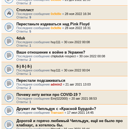
Ответы:
2
Стоплист
Последнее сообщение
0x9d8e
«
28 ноя 2022 16:34
Ответы:
9
Перестаньте издеваться над Pink Floyd
Последнее сообщение
0x9d8e
«
28 ноя 2022 16:31
Ответы:
5
4duk
Последнее сообщение
huy111
«
30 сен 2022 00:08
Ответы:
1
Ваше отношение к войне в Украине?
Последнее сообщение
chipluduk-respect
«
30 сен 2022 00:08
Ответы:
2
8-) 8-) 8-)
Последнее сообщение
huy111
«
30 сен 2022 00:04
Ответы:
1
Перестали подсаживаться
Последнее сообщение
admin2
«
21 авг 2021 13:03
Ответы:
2
Почему нету ветки про COVID-19 ?
Последнее сообщение
Em(022000)
«
20 авг 2021 08:53
Ответы:
1
Дружит ли Чипльдук с «Красной Бурдой»?
Последнее сообщение
Transact
«
17 июл 2021 14:45
Дорогой и горячо любимый Чипльдук, ещё не было про
клабхаус, а хотелось бы.