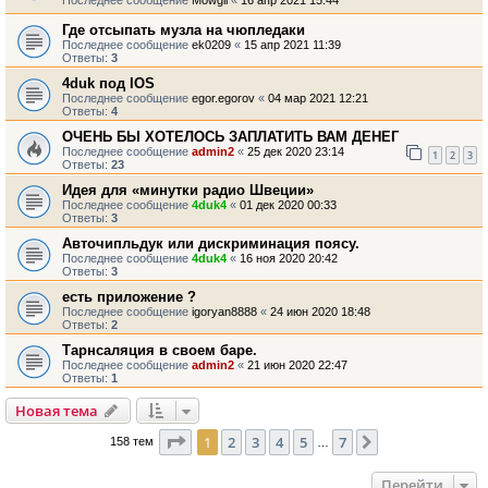
Последнее сообщение
Mowgli
«
16 апр 2021 15:44
Где отсыпать музла на чюпледаки
Последнее сообщение
ek0209
«
15 апр 2021 11:39
Ответы:
3
4duk под IOS
Последнее сообщение
egor.egorov
«
04 мар 2021 12:21
Ответы:
4
ОЧЕНЬ БЫ ХОТЕЛОСЬ ЗАПЛАТИТЬ ВАМ ДЕНЕГ
Последнее сообщение
admin2
«
25 дек 2020 23:14
1
2
3
Ответы:
23
Идея для «минутки радио Швеции»
Последнее сообщение
4duk4
«
01 дек 2020 00:33
Ответы:
3
Авточипльдук или дискриминация поясу.
Последнее сообщение
4duk4
«
16 ноя 2020 20:42
Ответы:
3
есть приложение ?
Последнее сообщение
igoryan8888
«
24 июн 2020 18:48
Ответы:
2
Тарнсаляция в своем баре.
Последнее сообщение
admin2
«
21 июн 2020 22:47
Ответы:
1
Новая тема
Страница
1
из
7
1
2
3
4
5
7
След.
158 тем
…
Перейти