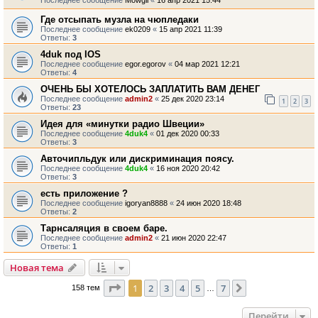
Последнее сообщение
Mowgli
«
16 апр 2021 15:44
Где отсыпать музла на чюпледаки
Последнее сообщение
ek0209
«
15 апр 2021 11:39
Ответы:
3
4duk под IOS
Последнее сообщение
egor.egorov
«
04 мар 2021 12:21
Ответы:
4
ОЧЕНЬ БЫ ХОТЕЛОСЬ ЗАПЛАТИТЬ ВАМ ДЕНЕГ
Последнее сообщение
admin2
«
25 дек 2020 23:14
1
2
3
Ответы:
23
Идея для «минутки радио Швеции»
Последнее сообщение
4duk4
«
01 дек 2020 00:33
Ответы:
3
Авточипльдук или дискриминация поясу.
Последнее сообщение
4duk4
«
16 ноя 2020 20:42
Ответы:
3
есть приложение ?
Последнее сообщение
igoryan8888
«
24 июн 2020 18:48
Ответы:
2
Тарнсаляция в своем баре.
Последнее сообщение
admin2
«
21 июн 2020 22:47
Ответы:
1
Новая тема
Страница
1
из
7
1
2
3
4
5
7
След.
158 тем
…
Перейти