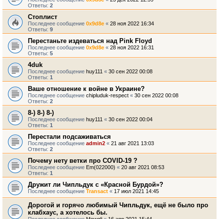
Ответы:
2
Стоплист
Последнее сообщение
0x9d8e
«
28 ноя 2022 16:34
Ответы:
9
Перестаньте издеваться над Pink Floyd
Последнее сообщение
0x9d8e
«
28 ноя 2022 16:31
Ответы:
5
4duk
Последнее сообщение
huy111
«
30 сен 2022 00:08
Ответы:
1
Ваше отношение к войне в Украине?
Последнее сообщение
chipluduk-respect
«
30 сен 2022 00:08
Ответы:
2
8-) 8-) 8-)
Последнее сообщение
huy111
«
30 сен 2022 00:04
Ответы:
1
Перестали подсаживаться
Последнее сообщение
admin2
«
21 авг 2021 13:03
Ответы:
2
Почему нету ветки про COVID-19 ?
Последнее сообщение
Em(022000)
«
20 авг 2021 08:53
Ответы:
1
Дружит ли Чипльдук с «Красной Бурдой»?
Последнее сообщение
Transact
«
17 июл 2021 14:45
Дорогой и горячо любимый Чипльдук, ещё не было про
клабхаус, а хотелось бы.