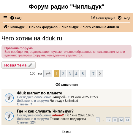
Форум радио "Чипльдук"
FAQ
Регистрация
Вход
Чипльдук
Список форумов
ЧипльДук
Чего хотим на 4duk.ru
Чего хотим на 4duk.ru
Правила форума
Все сообщения, содержащие неуважительное обращение к пользователям или
администраторам форума, немедленно удаляются.
Новая тема
Страница
1
из
7
1
2
3
4
5
7
След.
158 тем
…
Объявления
4duk шагает по планете
Последнее сообщение
+Андрей+
«
19 июн 2025 13:53
Добавлено в форуме
Чипльдук Unlimited
Ответы:
7
Где и как слушать Чипльдук?
Последнее сообщение
admin2
«
07 янв 2026 16:05
Добавлено в форуме
Техническая поддержка
1
10
11
12
13
…
Ответы:
124
Темы