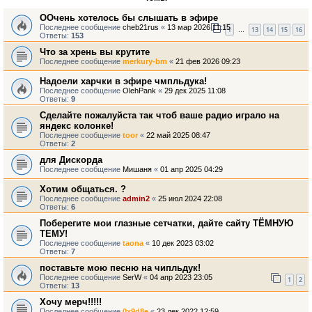
ООчень хотелось бы слышать в эфире
Последнее сообщение
cheb21rus
«
13 мар 2026 11:15
1
13
14
15
16
…
Ответы:
153
Что за хрень вы крутите
Последнее сообщение
merkury-bm
«
21 фев 2026 09:23
Надоели харчки в эфире чмпльдука!
Последнее сообщение
OlehPank
«
29 дек 2025 11:08
Ответы:
9
Сделайте пожалуйста так чтоб ваше радио играло на
яндекс колонке!
Последнее сообщение
toor
«
22 май 2025 08:47
Ответы:
2
для Дискорда
Последнее сообщение
Мишаня
«
01 апр 2025 04:29
Хотим общаться. ?
Последнее сообщение
admin2
«
25 июл 2024 22:08
Ответы:
6
Поберегите мои глазные сетчатки, дайте сайту ТЁМНУЮ
ТЕМУ!
Последнее сообщение
taona
«
10 дек 2023 03:02
Ответы:
7
поставьте мою песню на чипльдук!
Последнее сообщение
SerW
«
04 апр 2023 23:05
1
2
Ответы:
13
Хочу мерч!!!!!
Последнее сообщение
0x9d8e
«
23 дек 2022 12:59