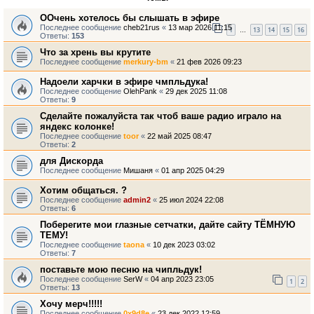
ООчень хотелось бы слышать в эфире
Последнее сообщение
cheb21rus
«
13 мар 2026 11:15
1
13
14
15
16
…
Ответы:
153
Что за хрень вы крутите
Последнее сообщение
merkury-bm
«
21 фев 2026 09:23
Надоели харчки в эфире чмпльдука!
Последнее сообщение
OlehPank
«
29 дек 2025 11:08
Ответы:
9
Сделайте пожалуйста так чтоб ваше радио играло на
яндекс колонке!
Последнее сообщение
toor
«
22 май 2025 08:47
Ответы:
2
для Дискорда
Последнее сообщение
Мишаня
«
01 апр 2025 04:29
Хотим общаться. ?
Последнее сообщение
admin2
«
25 июл 2024 22:08
Ответы:
6
Поберегите мои глазные сетчатки, дайте сайту ТЁМНУЮ
ТЕМУ!
Последнее сообщение
taona
«
10 дек 2023 03:02
Ответы:
7
поставьте мою песню на чипльдук!
Последнее сообщение
SerW
«
04 апр 2023 23:05
1
2
Ответы:
13
Хочу мерч!!!!!
Последнее сообщение
0x9d8e
«
23 дек 2022 12:59