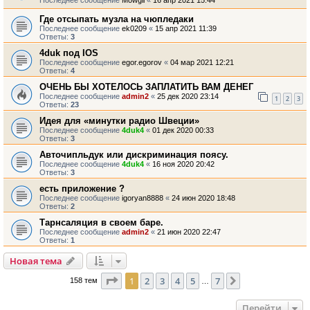
Последнее сообщение
Mowgli
«
16 апр 2021 15:44
Где отсыпать музла на чюпледаки
Последнее сообщение
ek0209
«
15 апр 2021 11:39
Ответы:
3
4duk под IOS
Последнее сообщение
egor.egorov
«
04 мар 2021 12:21
Ответы:
4
ОЧЕНЬ БЫ ХОТЕЛОСЬ ЗАПЛАТИТЬ ВАМ ДЕНЕГ
Последнее сообщение
admin2
«
25 дек 2020 23:14
1
2
3
Ответы:
23
Идея для «минутки радио Швеции»
Последнее сообщение
4duk4
«
01 дек 2020 00:33
Ответы:
3
Авточипльдук или дискриминация поясу.
Последнее сообщение
4duk4
«
16 ноя 2020 20:42
Ответы:
3
есть приложение ?
Последнее сообщение
igoryan8888
«
24 июн 2020 18:48
Ответы:
2
Тарнсаляция в своем баре.
Последнее сообщение
admin2
«
21 июн 2020 22:47
Ответы:
1
Новая тема
Страница
1
из
7
1
2
3
4
5
7
След.
158 тем
…
Перейти