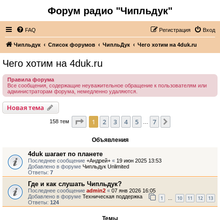
Форум радио "Чипльдук"
FAQ
Регистрация
Вход
Чипльдук
Список форумов
ЧипльДук
Чего хотим на 4duk.ru
Чего хотим на 4duk.ru
Правила форума
Все сообщения, содержащие неуважительное обращение к пользователям или
администраторам форума, немедленно удаляются.
Новая тема
Страница
1
из
7
1
2
3
4
5
7
След.
158 тем
…
Объявления
4duk шагает по планете
Последнее сообщение
+Андрей+
«
19 июн 2025 13:53
Добавлено в форуме
Чипльдук Unlimited
Ответы:
7
Где и как слушать Чипльдук?
Последнее сообщение
admin2
«
07 янв 2026 16:05
Добавлено в форуме
Техническая поддержка
1
10
11
12
13
…
Ответы:
124
Темы