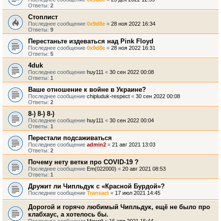
Ответы:
2
Стоплист
Последнее сообщение
0x9d8e
«
28 ноя 2022 16:34
Ответы:
9
Перестаньте издеваться над Pink Floyd
Последнее сообщение
0x9d8e
«
28 ноя 2022 16:31
Ответы:
5
4duk
Последнее сообщение
huy111
«
30 сен 2022 00:08
Ответы:
1
Ваше отношение к войне в Украине?
Последнее сообщение
chipluduk-respect
«
30 сен 2022 00:08
Ответы:
2
8-) 8-) 8-)
Последнее сообщение
huy111
«
30 сен 2022 00:04
Ответы:
1
Перестали подсаживаться
Последнее сообщение
admin2
«
21 авг 2021 13:03
Ответы:
2
Почему нету ветки про COVID-19 ?
Последнее сообщение
Em(022000)
«
20 авг 2021 08:53
Ответы:
1
Дружит ли Чипльдук с «Красной Бурдой»?
Последнее сообщение
Transact
«
17 июл 2021 14:45
Дорогой и горячо любимый Чипльдук, ещё не было про
клабхаус, а хотелось бы.