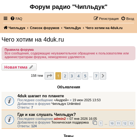
Форум радио "Чипльдук"
FAQ
Регистрация
Вход
Чипльдук
Список форумов
ЧипльДук
Чего хотим на 4duk.ru
Чего хотим на 4duk.ru
Правила форума
Все сообщения, содержащие неуважительное обращение к пользователям или
администраторам форума, немедленно удаляются.
Новая тема
Страница
1
из
7
1
2
3
4
5
7
След.
158 тем
…
Объявления
4duk шагает по планете
Последнее сообщение
+Андрей+
«
19 июн 2025 13:53
Добавлено в форуме
Чипльдук Unlimited
Ответы:
7
Где и как слушать Чипльдук?
Последнее сообщение
admin2
«
07 янв 2026 16:05
Добавлено в форуме
Техническая поддержка
1
10
11
12
13
…
Ответы:
124
Темы