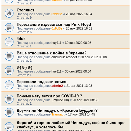
Ответы:
2
Стоплист
Последнее сообщение
0x9d8e
«
28 ноя 2022 16:34
Ответы:
9
Перестаньте издеваться над Pink Floyd
Последнее сообщение
0x9d8e
«
28 ноя 2022 16:31
Ответы:
5
4duk
Последнее сообщение
huy111
«
30 сен 2022 00:08
Ответы:
1
Ваше отношение к войне в Украине?
Последнее сообщение
chipluduk-respect
«
30 сен 2022 00:08
Ответы:
2
8-) 8-) 8-)
Последнее сообщение
huy111
«
30 сен 2022 00:04
Ответы:
1
Перестали подсаживаться
Последнее сообщение
admin2
«
21 авг 2021 13:03
Ответы:
2
Почему нету ветки про COVID-19 ?
Последнее сообщение
Em(022000)
«
20 авг 2021 08:53
Ответы:
1
Дружит ли Чипльдук с «Красной Бурдой»?
Последнее сообщение
Transact
«
17 июл 2021 14:45
Дорогой и горячо любимый Чипльдук, ещё не было про
клабхаус, а хотелось бы.