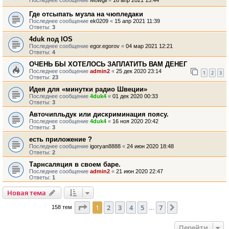
Последнее сообщение
Mowgli
«
16 апр 2021 15:44
Где отсыпать музла на чюпледаки
Последнее сообщение
ek0209
«
15 апр 2021 11:39
Ответы:
3
4duk под IOS
Последнее сообщение
egor.egorov
«
04 мар 2021 12:21
Ответы:
4
ОЧЕНЬ БЫ ХОТЕЛОСЬ ЗАПЛАТИТЬ ВАМ ДЕНЕГ
Последнее сообщение
admin2
«
25 дек 2020 23:14
1
2
3
Ответы:
23
Идея для «минутки радио Швеции»
Последнее сообщение
4duk4
«
01 дек 2020 00:33
Ответы:
3
Авточипльдук или дискриминация поясу.
Последнее сообщение
4duk4
«
16 ноя 2020 20:42
Ответы:
3
есть приложение ?
Последнее сообщение
igoryan8888
«
24 июн 2020 18:48
Ответы:
2
Тарнсаляция в своем баре.
Последнее сообщение
admin2
«
21 июн 2020 22:47
Ответы:
1
Новая тема
Страница
1
из
7
1
2
3
4
5
7
След.
158 тем
…
Перейти