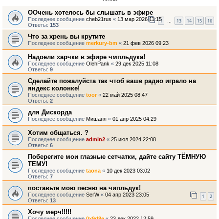
ООчень хотелось бы слышать в эфире
Последнее сообщение
cheb21rus
«
13 мар 2026 11:15
1
13
14
15
16
…
Ответы:
153
Что за хрень вы крутите
Последнее сообщение
merkury-bm
«
21 фев 2026 09:23
Надоели харчки в эфире чмпльдука!
Последнее сообщение
OlehPank
«
29 дек 2025 11:08
Ответы:
9
Сделайте пожалуйста так чтоб ваше радио играло на
яндекс колонке!
Последнее сообщение
toor
«
22 май 2025 08:47
Ответы:
2
для Дискорда
Последнее сообщение
Мишаня
«
01 апр 2025 04:29
Хотим общаться. ?
Последнее сообщение
admin2
«
25 июл 2024 22:08
Ответы:
6
Поберегите мои глазные сетчатки, дайте сайту ТЁМНУЮ
ТЕМУ!
Последнее сообщение
taona
«
10 дек 2023 03:02
Ответы:
7
поставьте мою песню на чипльдук!
Последнее сообщение
SerW
«
04 апр 2023 23:05
1
2
Ответы:
13
Хочу мерч!!!!!
Последнее сообщение
0x9d8e
«
23 дек 2022 12:59