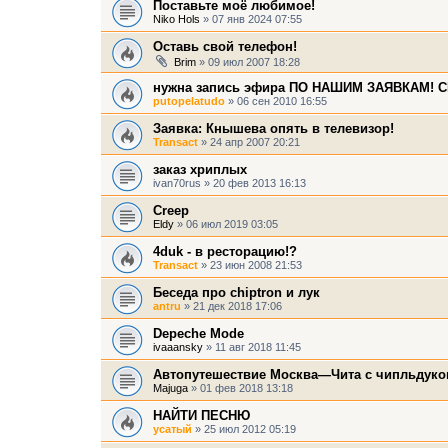
Поставьте моё любимое!
Niko Hols
» 07 янв 2024 07:55
Оставь свой телефон!
Brim
» 09 июл 2007 18:28
нужна запись эфира ПО НАШИМ ЗАЯВКАМ! С
putopelatudo
» 06 сен 2010 16:55
Заявка: Кнышева опять в телевизор!
Transact
» 24 апр 2007 20:21
заказ хриплых
ivan70rus
» 20 фев 2013 16:13
Creep
Eldy
» 06 июл 2019 03:05
4duk - в ресторацию!?
Transact
» 23 июн 2008 21:53
Беседа про chiptron и лук
antru
» 21 дек 2018 17:06
Depeche Mode
ivaaansky
» 11 авг 2018 11:45
Автопутешествие Москва—Чита с чипльдуко
Majuga
» 01 фев 2018 13:18
НАЙТИ ПЕСНЮ
усатый
» 25 июл 2012 05:19