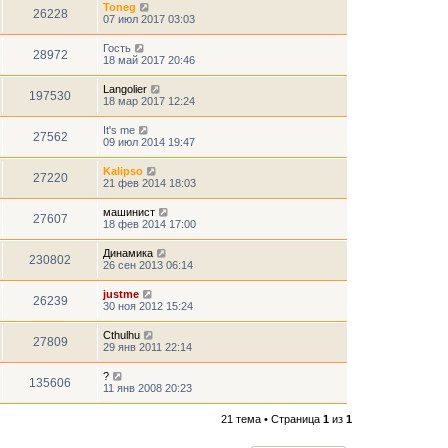
Toneg
26228
07 июл 2017 03:03
Гость
28972
18 май 2017 20:46
Langolier
197530
18 мар 2017 12:24
It's me
27562
09 июл 2014 19:47
Kalipso
27220
21 фев 2014 18:03
машинист
27607
18 фев 2014 17:00
Динамика
230802
26 сен 2013 06:14
justme
26239
30 ноя 2012 15:24
Cthulhu
27809
29 янв 2011 22:14
?
135606
11 янв 2008 20:23
21 тема • Страница
1
из
1