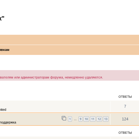
к"
явкам
ователям или администраторам форума, немедленно удаляются.
ОТВЕТЫ
7
ited
1
9
10
11
12
13
124
…
поддержка
ОТВЕТЫ