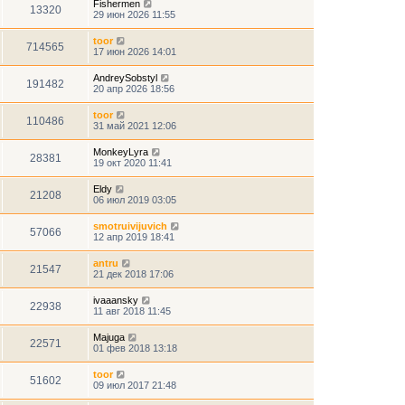
Fishermen
13320
29 июн 2026 11:55
toor
714565
17 июн 2026 14:01
AndreySobstyl
191482
20 апр 2026 18:56
toor
110486
31 май 2021 12:06
MonkeyLyra
28381
19 окт 2020 11:41
Eldy
21208
06 июл 2019 03:05
smotruivijuvich
57066
12 апр 2019 18:41
antru
21547
21 дек 2018 17:06
ivaaansky
22938
11 авг 2018 11:45
Majuga
22571
01 фев 2018 13:18
toor
51602
09 июл 2017 21:48