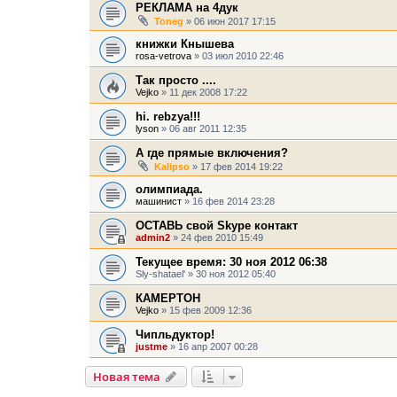
РЕКЛАМА на 4дук
Toneg
» 06 июн 2017 17:15
книжки Кнышева
rosa-vetrova
» 03 июл 2010 22:46
Так просто ....
Vejko
» 11 дек 2008 17:22
hi. rebzya!!!
lyson
» 06 авг 2011 12:35
А где прямые включения?
Kalipso
» 17 фев 2014 19:22
олимпиада.
машинист
» 16 фев 2014 23:28
ОСТАВЬ свой Skype контакт
admin2
» 24 фев 2010 15:49
Текущее время: 30 ноя 2012 06:38
Sly-shatael'
» 30 ноя 2012 05:40
КАМЕРТОН
Vejko
» 15 фев 2009 12:36
Чипльдуктор!
justme
» 16 апр 2007 00:28
Новая тема