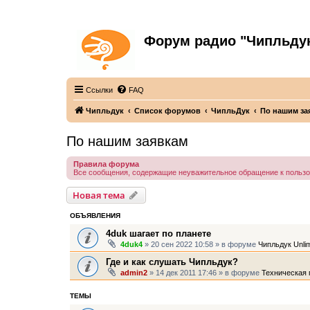
Форум радио "Чипльду
С неограниченной безответственностью
Ссылки
FAQ
Чипльдук
Список форумов
ЧипльДук
По нашим за
По нашим заявкам
Правила форума
Все сообщения, содержащие неуважительное обращение к польз
Новая тема
ОБЪЯВЛЕНИЯ
4duk шагает по планете
4duk4
» 20 сен 2022 10:58 » в форуме
Чипльдук Unlim
Где и как слушать Чипльдук?
admin2
» 14 дек 2011 17:46 » в форуме
Техническая 
ТЕМЫ