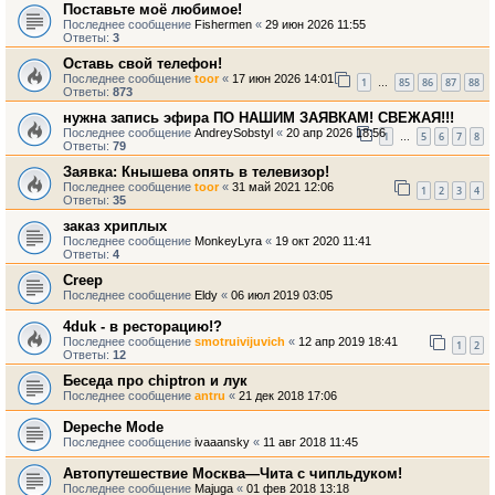
Поставьте моё любимое!
Последнее сообщение
Fishermen
«
29 июн 2026 11:55
Ответы:
3
Оставь свой телефон!
Последнее сообщение
toor
«
17 июн 2026 14:01
1
85
86
87
88
…
Ответы:
873
нужна запись эфира ПО НАШИМ ЗАЯВКАМ! СВЕЖАЯ!!!
Последнее сообщение
AndreySobstyl
«
20 апр 2026 18:56
1
5
6
7
8
…
Ответы:
79
Заявка: Кнышева опять в телевизор!
Последнее сообщение
toor
«
31 май 2021 12:06
1
2
3
4
Ответы:
35
заказ хриплых
Последнее сообщение
MonkeyLyra
«
19 окт 2020 11:41
Ответы:
4
Creep
Последнее сообщение
Eldy
«
06 июл 2019 03:05
4duk - в ресторацию!?
Последнее сообщение
smotruivijuvich
«
12 апр 2019 18:41
1
2
Ответы:
12
Беседа про chiptron и лук
Последнее сообщение
antru
«
21 дек 2018 17:06
Depeche Mode
Последнее сообщение
ivaaansky
«
11 авг 2018 11:45
Автопутешествие Москва—Чита с чипльдуком!
Последнее сообщение
Majuga
«
01 фев 2018 13:18