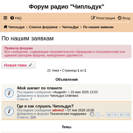
Форум радио "Чипльдук"
FAQ
Регистрация
Вход
Чипльдук
Список форумов
ЧипльДук
По нашим заявкам
По нашим заявкам
Правила форума
Все сообщения, содержащие неуважительное обращение к пользователям или
администраторам форума, немедленно удаляются.
Новая тема
21 тема • Страница
1
из
1
Объявления
4duk шагает по планете
Последнее сообщение
+Андрей+
«
19 июн 2025 13:53
Добавлено в форуме
Чипльдук Unlimited
Ответы:
7
Где и как слушать Чипльдук?
Последнее сообщение
admin2
«
07 янв 2026 16:05
Добавлено в форуме
Техническая поддержка
1
10
11
12
13
…
Ответы:
124
Темы