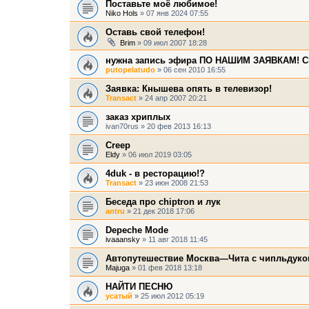
Поставьте моё любимое!
Niko Hols
» 07 янв 2024 07:55
Оставь свой телефон!
Brim
» 09 июл 2007 18:28
нужна запись эфира ПО НАШИМ ЗАЯВКАМ! С
putopelatudo
» 06 сен 2010 16:55
Заявка: Кнышева опять в телевизор!
Transact
» 24 апр 2007 20:21
заказ хриплых
ivan70rus
» 20 фев 2013 16:13
Creep
Eldy
» 06 июл 2019 03:05
4duk - в ресторацию!?
Transact
» 23 июн 2008 21:53
Беседа про chiptron и лук
antru
» 21 дек 2018 17:06
Depeche Mode
ivaaansky
» 11 авг 2018 11:45
Автопутешествие Москва—Чита с чипльдуко
Majuga
» 01 фев 2018 13:18
НАЙТИ ПЕСНЮ
усатый
» 25 июл 2012 05:19