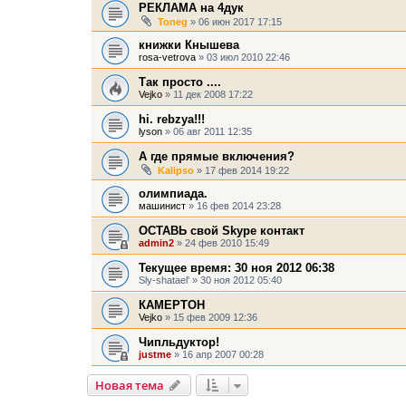
РЕКЛАМА на 4дук
Toneg
» 06 июн 2017 17:15
книжки Кнышева
rosa-vetrova
» 03 июл 2010 22:46
Так просто ....
Vejko
» 11 дек 2008 17:22
hi. rebzya!!!
lyson
» 06 авг 2011 12:35
А где прямые включения?
Kalipso
» 17 фев 2014 19:22
олимпиада.
машинист
» 16 фев 2014 23:28
ОСТАВЬ свой Skype контакт
admin2
» 24 фев 2010 15:49
Текущее время: 30 ноя 2012 06:38
Sly-shatael'
» 30 ноя 2012 05:40
КАМЕРТОН
Vejko
» 15 фев 2009 12:36
Чипльдуктор!
justme
» 16 апр 2007 00:28
Новая тема