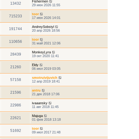
Fishermen
13432
29 июн 2026 11:55
toor
715233
17 июн 2026 14:01
AndreySobstyl
191744
20 апр 2026 18:56
toor
110656
31 май 2021 12:06
MonkeyLyra
28439
19 окт 2020 11:41
Eldy
21260
06 июл 2019 03:05
smotruivijuvich
57158
12 апр 2019 18:41
antru
21596
21 дек 2018 17:06
ivaaansky
22986
11 авг 2018 11:45
Majuga
22621
01 фев 2018 13:18
toor
51692
09 июл 2017 21:48