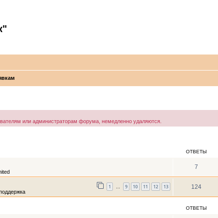
к"
явкам
ователям или администраторам форума, немедленно удаляются.
ОТВЕТЫ
7
ited
1
9
10
11
12
13
124
…
поддержка
ОТВЕТЫ