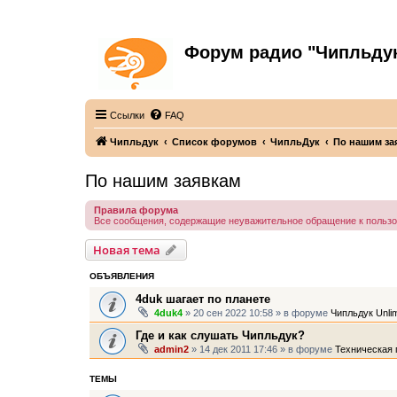
Форум радио "Чипльду
С неограниченной безответственностью
Ссылки
FAQ
Чипльдук
Список форумов
ЧипльДук
По нашим за
По нашим заявкам
Правила форума
Все сообщения, содержащие неуважительное обращение к польз
Новая тема
ОБЪЯВЛЕНИЯ
4duk шагает по планете
4duk4
» 20 сен 2022 10:58 » в форуме
Чипльдук Unlim
Где и как слушать Чипльдук?
admin2
» 14 дек 2011 17:46 » в форуме
Техническая 
ТЕМЫ