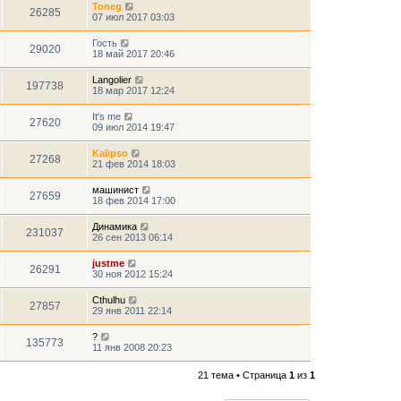
Toneg
26285
07 июл 2017 03:03
Гость
29020
18 май 2017 20:46
Langolier
197738
18 мар 2017 12:24
It's me
27620
09 июл 2014 19:47
Kalipso
27268
21 фев 2014 18:03
машинист
27659
18 фев 2014 17:00
Динамика
231037
26 сен 2013 06:14
justme
26291
30 ноя 2012 15:24
Cthulhu
27857
29 янв 2011 22:14
?
135773
11 янв 2008 20:23
21 тема • Страница
1
из
1