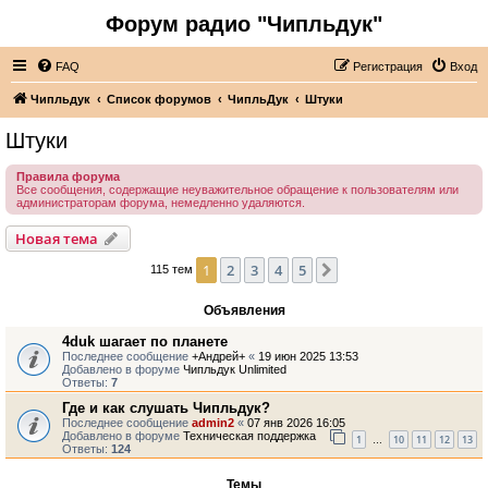
Форум радио "Чипльдук"
FAQ
Регистрация
Вход
Чипльдук
Список форумов
ЧипльДук
Штуки
Штуки
Правила форума
Все сообщения, содержащие неуважительное обращение к пользователям или
администраторам форума, немедленно удаляются.
Новая тема
1
2
3
4
5
След.
115 тем
Объявления
4duk шагает по планете
Последнее сообщение
+Андрей+
«
19 июн 2025 13:53
Добавлено в форуме
Чипльдук Unlimited
Ответы:
7
Где и как слушать Чипльдук?
Последнее сообщение
admin2
«
07 янв 2026 16:05
Добавлено в форуме
Техническая поддержка
1
10
11
12
13
…
Ответы:
124
Темы