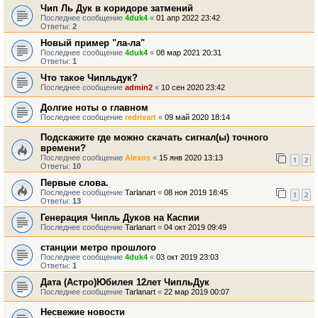
Чип Ль Дук в коридоре затмений
Последнее сообщение
4duk4
«
01 апр 2022 23:42
Ответы:
2
Новый пример "ла-ла"
Последнее сообщение
4duk4
«
08 мар 2021 20:31
Ответы:
1
Что такое Чипльдук?
Последнее сообщение
admin2
«
10 сен 2020 23:42
Долгие ноты о главном
Последнее сообщение
redrivart
«
09 май 2020 18:14
Подскажите где можно скачать сигнал(ы) точного
времени?
Последнее сообщение
Alexos
«
15 янв 2020 13:13
1
2
Ответы:
10
Первые слова.
Последнее сообщение
Tarlanart
«
08 ноя 2019 18:45
1
2
Ответы:
13
Генерация Чипль Дуков на Каспии
Последнее сообщение
Tarlanart
«
04 окт 2019 09:49
станции метро прошлого
Последнее сообщение
4duk4
«
03 окт 2019 23:03
Ответы:
1
Дата (Астро)Юбилея 12лет ЧипльДук
Последнее сообщение
Tarlanart
«
22 мар 2019 00:07
Несвежие новости