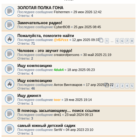
ЗОЛОТАЯ ПОЛКА ГОНА
Последнее сообщение
Fishermen
«
29 июн 2026 12:42
Ответы:
4
Замечательное радио!
Последнее сообщение
CyberBOB
«
25 дек 2025 08:45
Пожалуйста, помогите найти
Последнее сообщение
@rБУzzz
«
12 дек 2025 09:37
1
5
6
7
8
…
Ответы:
71
Человек - это звучит гордо!
Последнее сообщение
creatorofpersons
«
30 май 2025 21:19
Ответы:
2
Ищу композицию
Последнее сообщение
4duk4
«
18 апр 2025 05:23
Ответы:
4
Ищу композицию
Последнее сообщение
Антон Винтоваров
«
17 апр 2025 23:22
1
2
3
4
5
Ответы:
46
Ищу джингл
Последнее сообщение
toor
«
19 янв 2025 19:14
Ответы:
1
В помощь засыпающему… поиск ссылки
Последнее сообщение
dmt1
«
23 май 2024 09:13
Ответы:
3
самый южный детский садик
Последнее сообщение
SerW
«
04 апр 2023 23:10
Ответы:
1