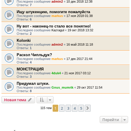
Последнее сообщение
admin2
«
10 дек 2018 12:38
Ответы:
7
Ищу штукенцию, помогите пожалуйста
Последнее сообщение
markus
«
17 ноя 2018 01:38
Ответы:
6
Ну вот - наконец-то стало все понятно!
Последнее сообщение
Kazragul
«
19 окт 2018 13:32
Ответы:
2
Kolonki
Последнее сообщение
admin2
«
16 май 2018 11:18
Ответы:
1
Раскол Чипльдук?
Последнее сообщение
markus
«
17 дек 2017 21:44
Ответы:
4
МОНСТРАЦИЯ
Последнее сообщение
4duk4
«
21 ноя 2017 03:12
Ответы:
3
Придумал штуки.
Последнее сообщение
Gnus_mumrik
«
29 окт 2017 11:54
Ответы:
8
Новая тема
1
2
3
4
5
След.
115 тем
Перейти