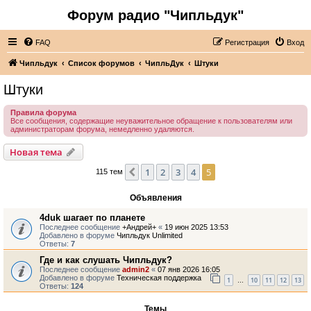
Форум радио "Чипльдук"
FAQ
Регистрация
Вход
Чипльдук
Список форумов
ЧипльДук
Штуки
Штуки
Правила форума
Все сообщения, содержащие неуважительное обращение к пользователям или
администраторам форума, немедленно удаляются.
Новая тема
1
2
3
4
5
Пред.
115 тем
Объявления
4duk шагает по планете
Последнее сообщение
+Андрей+
«
19 июн 2025 13:53
Добавлено в форуме
Чипльдук Unlimited
Ответы:
7
Где и как слушать Чипльдук?
Последнее сообщение
admin2
«
07 янв 2026 16:05
Добавлено в форуме
Техническая поддержка
1
10
11
12
13
…
Ответы:
124
Темы