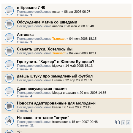
в Ереване 7-40
Последнее сообщение
tester
«
06 авг 2008 06:07
Ответы:
3
Обсуждение матча со шведами
Последнее сообщение
ariadna
«
20 июн 2008 18:48
Антошка
Последнее сообщение
Transact
«
04 июн 2008 18:15
Ответы:
3
Скачать штуки. Хотелось бы.
Последнее сообщение
Transact
«
04 июн 2008 18:11
Где купить "Харкер" в Южном Кунцево?
Последнее сообщение
bigsva
«
14 май 2008 15:13
Ответы:
6
даёшь штуку про замедленный футбол
Последнее сообщение
Erema
«
22 апр 2008 21:59
Древнешумерская поэзия
Последнее сообщение
Морда в салате
«
20 янв 2008 14:56
Ответы:
4
Новости адаптированные для молодежи
Последнее сообщение
ksatin
«
07 янв 2008 23:15
Ответы:
4
Не знаю, что такое "штуки"
Последнее сообщение
freemaster
«
15 окт 2007 00:48
1
2
Ответы:
11
:?: