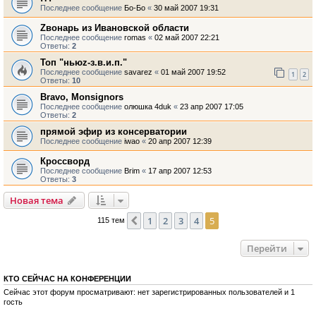
Последнее сообщение
Бо-Бо
«
30 май 2007 19:31
Zвонарь из Ивановской области
Последнее сообщение
romas
«
02 май 2007 22:21
Ответы:
2
Топ "ньюz-з.в.и.п."
Последнее сообщение
savarez
«
01 май 2007 19:52
1
2
Ответы:
10
Bravo, Monsignors
Последнее сообщение
олюшка 4duk
«
23 апр 2007 17:05
Ответы:
2
прямой эфир из консерватории
Последнее сообщение
iwao
«
20 апр 2007 12:39
Кроссворд
Последнее сообщение
Brim
«
17 апр 2007 12:53
Ответы:
3
Новая тема
1
2
3
4
5
Пред.
115 тем
Перейти
КТО СЕЙЧАС НА КОНФЕРЕНЦИИ
Сейчас этот форум просматривают: нет зарегистрированных пользователей и 1
гость