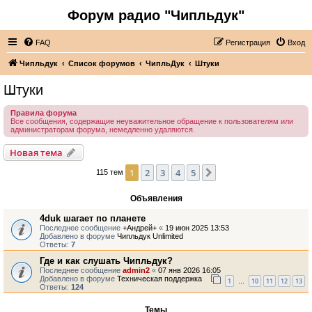
Форум радио "Чипльдук"
FAQ
Регистрация
Вход
Чипльдук
Список форумов
ЧипльДук
Штуки
Штуки
Правила форума
Все сообщения, содержащие неуважительное обращение к пользователям или
администраторам форума, немедленно удаляются.
Новая тема
1
2
3
4
5
След.
115 тем
Объявления
4duk шагает по планете
Последнее сообщение
+Андрей+
«
19 июн 2025 13:53
Добавлено в форуме
Чипльдук Unlimited
Ответы:
7
Где и как слушать Чипльдук?
Последнее сообщение
admin2
«
07 янв 2026 16:05
Добавлено в форуме
Техническая поддержка
1
10
11
12
13
…
Ответы:
124
Темы