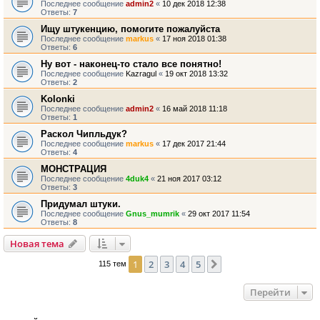
Последнее сообщение
admin2
«
10 дек 2018 12:38
Ответы:
7
Ищу штукенцию, помогите пожалуйста
Последнее сообщение
markus
«
17 ноя 2018 01:38
Ответы:
6
Ну вот - наконец-то стало все понятно!
Последнее сообщение
Kazragul
«
19 окт 2018 13:32
Ответы:
2
Kolonki
Последнее сообщение
admin2
«
16 май 2018 11:18
Ответы:
1
Раскол Чипльдук?
Последнее сообщение
markus
«
17 дек 2017 21:44
Ответы:
4
МОНСТРАЦИЯ
Последнее сообщение
4duk4
«
21 ноя 2017 03:12
Ответы:
3
Придумал штуки.
Последнее сообщение
Gnus_mumrik
«
29 окт 2017 11:54
Ответы:
8
Новая тема
1
2
3
4
5
След.
115 тем
Перейти