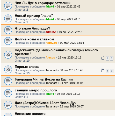
Чип Ль Дук в коридоре затмений
Последнее сообщение
4duk4
«
01 апр 2022 23:42
Ответы:
2
Новый пример "ла-ла"
Последнее сообщение
4duk4
«
08 мар 2021 20:31
Ответы:
1
Что такое Чипльдук?
Последнее сообщение
admin2
«
10 сен 2020 23:42
Долгие ноты о главном
Последнее сообщение
redrivart
«
09 май 2020 18:14
Подскажите где можно скачать сигнал(ы) точного
времени?
Последнее сообщение
Alexos
«
15 янв 2020 13:13
1
2
Ответы:
10
Первые слова.
Последнее сообщение
Tarlanart
«
08 ноя 2019 18:45
1
2
Ответы:
13
Генерация Чипль Дуков на Каспии
Последнее сообщение
Tarlanart
«
04 окт 2019 09:49
станции метро прошлого
Последнее сообщение
4duk4
«
03 окт 2019 23:03
Ответы:
1
Дата (Астро)Юбилея 12лет ЧипльДук
Последнее сообщение
Tarlanart
«
22 мар 2019 00:07
Несвежие новости