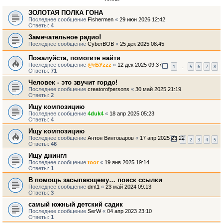
ЗОЛОТАЯ ПОЛКА ГОНА
Последнее сообщение
Fishermen
«
29 июн 2026 12:42
Ответы:
4
Замечательное радио!
Последнее сообщение
CyberBOB
«
25 дек 2025 08:45
Пожалуйста, помогите найти
Последнее сообщение
@rБУzzz
«
12 дек 2025 09:37
1
5
6
7
8
…
Ответы:
71
Человек - это звучит гордо!
Последнее сообщение
creatorofpersons
«
30 май 2025 21:19
Ответы:
2
Ищу композицию
Последнее сообщение
4duk4
«
18 апр 2025 05:23
Ответы:
4
Ищу композицию
Последнее сообщение
Антон Винтоваров
«
17 апр 2025 23:22
1
2
3
4
5
Ответы:
46
Ищу джингл
Последнее сообщение
toor
«
19 янв 2025 19:14
Ответы:
1
В помощь засыпающему… поиск ссылки
Последнее сообщение
dmt1
«
23 май 2024 09:13
Ответы:
3
самый южный детский садик
Последнее сообщение
SerW
«
04 апр 2023 23:10
Ответы:
1