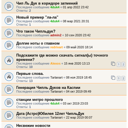
Чип Ль Дук в коридоре затмений
Последнее сообщение
4duk4
«
01 апр 2022 23:42
Ответы:
2
Новый пример "ла-ла"
Последнее сообщение
4duk4
«
08 мар 2021 20:31
Ответы:
1
Что такое Чипльдук?
Последнее сообщение
admin2
«
10 сен 2020 23:42
Долгие ноты о главном
Последнее сообщение
redrivart
«
09 май 2020 18:14
Подскажите где можно скачать сигнал(ы) точного
времени?
Последнее сообщение
Alexos
«
15 янв 2020 13:13
1
2
Ответы:
10
Первые слова.
Последнее сообщение
Tarlanart
«
08 ноя 2019 18:45
1
2
Ответы:
13
Генерация Чипль Дуков на Каспии
Последнее сообщение
Tarlanart
«
04 окт 2019 09:49
станции метро прошлого
Последнее сообщение
4duk4
«
03 окт 2019 23:03
Ответы:
1
Дата (Астро)Юбилея 12лет ЧипльДук
Последнее сообщение
Tarlanart
«
22 мар 2019 00:07
Несвежие новости