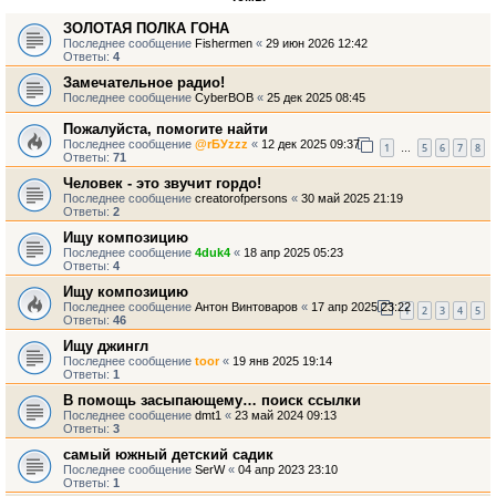
ЗОЛОТАЯ ПОЛКА ГОНА
Последнее сообщение
Fishermen
«
29 июн 2026 12:42
Ответы:
4
Замечательное радио!
Последнее сообщение
CyberBOB
«
25 дек 2025 08:45
Пожалуйста, помогите найти
Последнее сообщение
@rБУzzz
«
12 дек 2025 09:37
1
5
6
7
8
…
Ответы:
71
Человек - это звучит гордо!
Последнее сообщение
creatorofpersons
«
30 май 2025 21:19
Ответы:
2
Ищу композицию
Последнее сообщение
4duk4
«
18 апр 2025 05:23
Ответы:
4
Ищу композицию
Последнее сообщение
Антон Винтоваров
«
17 апр 2025 23:22
1
2
3
4
5
Ответы:
46
Ищу джингл
Последнее сообщение
toor
«
19 янв 2025 19:14
Ответы:
1
В помощь засыпающему… поиск ссылки
Последнее сообщение
dmt1
«
23 май 2024 09:13
Ответы:
3
самый южный детский садик
Последнее сообщение
SerW
«
04 апр 2023 23:10
Ответы:
1