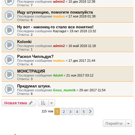
Последнее сообщение
admin2
«
10 дек 2018 12:38
Ответы:
7
Ищу штукенцию, помогите пожалуйста
Последнее сообщение
markus
«
17 ноя 2018 01:38
Ответы:
6
Ну вот - наконец-то стало все понятно!
Последнее сообщение
Kazragul
«
19 окт 2018 13:32
Ответы:
2
Kolonki
Последнее сообщение
admin2
«
16 май 2018 11:18
Ответы:
1
Раскол Чипльдук?
Последнее сообщение
markus
«
17 дек 2017 21:44
Ответы:
4
МОНСТРАЦИЯ
Последнее сообщение
4duk4
«
21 ноя 2017 03:12
Ответы:
3
Придумал штуки.
Последнее сообщение
Gnus_mumrik
«
29 окт 2017 11:54
Ответы:
8
Новая тема
1
2
3
4
5
След.
115 тем
Перейти