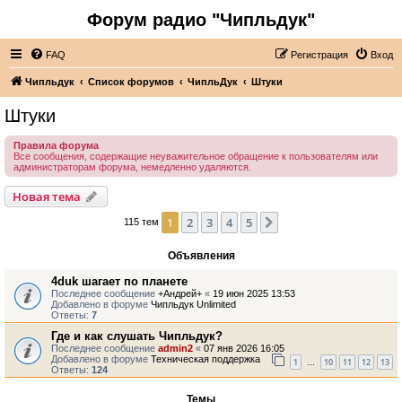
Форум радио "Чипльдук"
FAQ
Регистрация
Вход
Чипльдук
Список форумов
ЧипльДук
Штуки
Штуки
Правила форума
Все сообщения, содержащие неуважительное обращение к пользователям или
администраторам форума, немедленно удаляются.
Новая тема
1
2
3
4
5
След.
115 тем
Объявления
4duk шагает по планете
Последнее сообщение
+Андрей+
«
19 июн 2025 13:53
Добавлено в форуме
Чипльдук Unlimited
Ответы:
7
Где и как слушать Чипльдук?
Последнее сообщение
admin2
«
07 янв 2026 16:05
Добавлено в форуме
Техническая поддержка
1
10
11
12
13
…
Ответы:
124
Темы