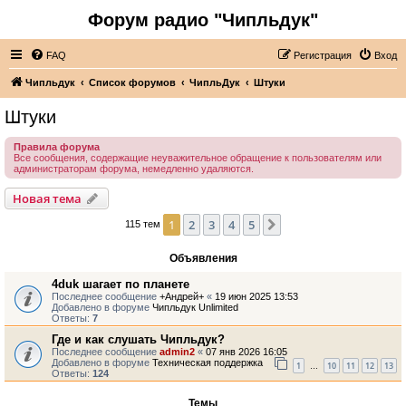
Форум радио "Чипльдук"
FAQ
Регистрация
Вход
Чипльдук
Список форумов
ЧипльДук
Штуки
Штуки
Правила форума
Все сообщения, содержащие неуважительное обращение к пользователям или
администраторам форума, немедленно удаляются.
Новая тема
1
2
3
4
5
След.
115 тем
Объявления
4duk шагает по планете
Последнее сообщение
+Андрей+
«
19 июн 2025 13:53
Добавлено в форуме
Чипльдук Unlimited
Ответы:
7
Где и как слушать Чипльдук?
Последнее сообщение
admin2
«
07 янв 2026 16:05
Добавлено в форуме
Техническая поддержка
1
10
11
12
13
…
Ответы:
124
Темы