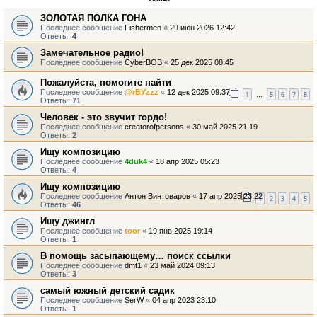
ЗОЛОТАЯ ПОЛКА ГОНА
Последнее сообщение
Fishermen
«
29 июн 2026 12:42
Ответы:
4
Замечательное радио!
Последнее сообщение
CyberBOB
«
25 дек 2025 08:45
Пожалуйста, помогите найти
Последнее сообщение
@rБУzzz
«
12 дек 2025 09:37
1
5
6
7
8
…
Ответы:
71
Человек - это звучит гордо!
Последнее сообщение
creatorofpersons
«
30 май 2025 21:19
Ответы:
2
Ищу композицию
Последнее сообщение
4duk4
«
18 апр 2025 05:23
Ответы:
4
Ищу композицию
Последнее сообщение
Антон Винтоваров
«
17 апр 2025 23:22
1
2
3
4
5
Ответы:
46
Ищу джингл
Последнее сообщение
toor
«
19 янв 2025 19:14
Ответы:
1
В помощь засыпающему… поиск ссылки
Последнее сообщение
dmt1
«
23 май 2024 09:13
Ответы:
3
самый южный детский садик
Последнее сообщение
SerW
«
04 апр 2023 23:10
Ответы:
1