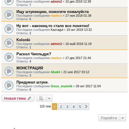
Последнее сообщение
admin2
«
10 дек 2018 12:38
Ответы:
7
Ищу штукенцию, помогите пожалуйста
Последнее сообщение
markus
«
17 ноя 2018 01:38
Ответы:
6
Ну вот - наконец-то стало все понятно!
Последнее сообщение
Kazragul
«
19 окт 2018 13:32
Ответы:
2
Kolonki
Последнее сообщение
admin2
«
16 май 2018 11:18
Ответы:
1
Раскол Чипльдук?
Последнее сообщение
markus
«
17 дек 2017 21:44
Ответы:
4
МОНСТРАЦИЯ
Последнее сообщение
4duk4
«
21 ноя 2017 03:12
Ответы:
3
Придумал штуки.
Последнее сообщение
Gnus_mumrik
«
29 окт 2017 11:54
Ответы:
8
Новая тема
1
2
3
4
5
След.
115 тем
Перейти