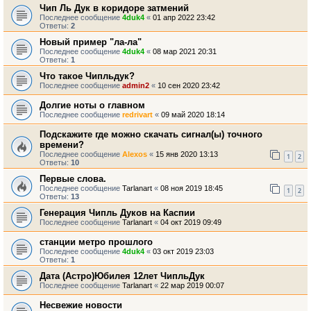
Чип Ль Дук в коридоре затмений
Последнее сообщение
4duk4
«
01 апр 2022 23:42
Ответы:
2
Новый пример "ла-ла"
Последнее сообщение
4duk4
«
08 мар 2021 20:31
Ответы:
1
Что такое Чипльдук?
Последнее сообщение
admin2
«
10 сен 2020 23:42
Долгие ноты о главном
Последнее сообщение
redrivart
«
09 май 2020 18:14
Подскажите где можно скачать сигнал(ы) точного
времени?
Последнее сообщение
Alexos
«
15 янв 2020 13:13
1
2
Ответы:
10
Первые слова.
Последнее сообщение
Tarlanart
«
08 ноя 2019 18:45
1
2
Ответы:
13
Генерация Чипль Дуков на Каспии
Последнее сообщение
Tarlanart
«
04 окт 2019 09:49
станции метро прошлого
Последнее сообщение
4duk4
«
03 окт 2019 23:03
Ответы:
1
Дата (Астро)Юбилея 12лет ЧипльДук
Последнее сообщение
Tarlanart
«
22 мар 2019 00:07
Несвежие новости