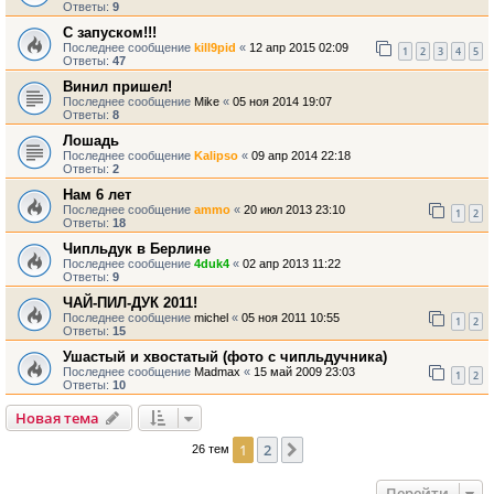
Ответы:
9
С запуском!!!
Последнее сообщение
kill9pid
«
12 апр 2015 02:09
1
2
3
4
5
Ответы:
47
Винил пришел!
Последнее сообщение
Mike
«
05 ноя 2014 19:07
Ответы:
8
Лошадь
Последнее сообщение
Kalipso
«
09 апр 2014 22:18
Ответы:
2
Нам 6 лет
Последнее сообщение
ammo
«
20 июл 2013 23:10
1
2
Ответы:
18
Чипльдук в Берлине
Последнее сообщение
4duk4
«
02 апр 2013 11:22
Ответы:
9
ЧАЙ-ПИЛ-ДУК 2011!
Последнее сообщение
michel
«
05 ноя 2011 10:55
1
2
Ответы:
15
Ушастый и хвостатый (фото с чипльдучника)
Последнее сообщение
Madmax
«
15 май 2009 23:03
1
2
Ответы:
10
Новая тема
1
2
След.
26 тем
Перейти