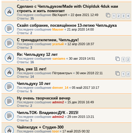
Сделано с Чипльдуком/Made with Chiplduk 4duk нам
строить и жить помогает
Последнее сообщение
BlizXapoH
«
22 фев 2021 12:49
1
2
3
4
Ответы:
35
Скайп собрание, посвящённое 13-летию Чипльдука
Последнее сообщение
Mauser
«
21 апр 2020 14:00
Ответы:
2
С тринадцатилетием, Чипльдук!
Последнее сообщение
усатый
«
12 апр 2020 18:37
Ответы:
3
Re: Чипльдуку 12 лет
Последнее сообщение
saniams
«
30 авг 2019 14:51
1
2
Ответы:
16
Ура, уже 11 лет!
Последнее сообщение
Пётрвиктрыч
«
30 июн 2018 22:11
1
2
Ответы:
14
Чипльдуку 10 лет
Последнее сообщение
denver_14
«
05 май 2017 10:17
Ответы:
5
Ну очень творческий вечер
Последнее сообщение
admin2
«
15 дек 2016 16:49
Ответы:
2
ЧипльТОК- ВладивосДУК - 2015!
Последнее сообщение
admin2
«
29 сен 2015 13:21
Ответы:
3
Чайпилдук + Студия-300
Последнее сообщение
toor
«
17 май 2015 00:32