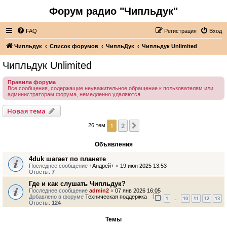
Форум радио "Чипльдук"
FAQ
Регистрация
Вход
Чипльдук
Список форумов
ЧипльДук
Чипльдук Unlimited
Чипльдук Unlimited
Правила форума
Все сообщения, содержащие неуважительное обращение к пользователям или
администраторам форума, немедленно удаляются.
Новая тема
1
2
След.
26 тем
Объявления
4duk шагает по планете
Последнее сообщение
+Андрей+
«
19 июн 2025 13:53
Ответы:
7
Где и как слушать Чипльдук?
Последнее сообщение
admin2
«
07 янв 2026 16:05
Добавлено в форуме
Техническая поддержка
1
10
11
12
13
…
Ответы:
124
Темы