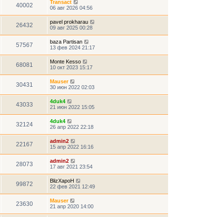
Transact
40002
06 авг 2026 04:56
pavel prokharau
26432
09 авг 2025 00:28
baza Partisan
57567
13 фев 2024 21:17
Monte Kesso
68081
10 окт 2023 15:17
Mauser
30431
30 июн 2022 02:03
4duk4
43033
21 июн 2022 15:05
4duk4
32124
26 апр 2022 22:18
admin2
22167
15 апр 2022 16:16
admin2
28073
17 авг 2021 23:54
BlizXapoH
99872
22 фев 2021 12:49
Mauser
23630
21 апр 2020 14:00