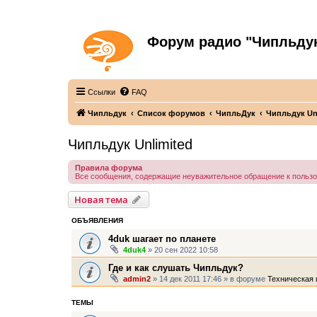
Форум радио "Чипльду
С неограниченной безответственностью
Ссылки
FAQ
Чипльдук
Список форумов
ЧипльДук
Чипльдук Un
Чипльдук Unlimited
Правила форума
Все сообщения, содержащие неуважительное обращение к польз
Новая тема
ОБЪЯВЛЕНИЯ
4duk шагает по планете
4duk4
» 20 сен 2022 10:58
Где и как слушать Чипльдук?
admin2
» 14 дек 2011 17:46 » в форуме
Техническая 
ТЕМЫ