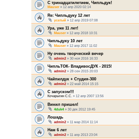
С тринадцатилетием, Чипльдук!
Mauser
» 12 апр 2020 02:14
Re: Чипльдуку 12 лет
усатый
» 12 апр 2019 07:08
Ура, уже 11 лет!
Mauser
» 12 апр 2018 10:31
Чипльдуку 10 лет
Mauser
» 12 апр 2017 11:02
Ну очень творческий вечер
admin2
» 30 ноя 2016 16:33
ЧипльТОК- ВладивосДУК - 2015!
admin2
» 28 сен 2015 20:03
Чайпилдук + Студия-300
admin2
» 22 май 2014 15:15
С запуском!!!
Кочарыгин С.С.
» 12 апр 2007 13:56
Винил пришел!
4duk4
» 30 дек 2012 19:45
Лошадь
admin2
» 11 мар 2014 11:14
Нам 6 лет
admin2
» 11 апр 2013 23:04