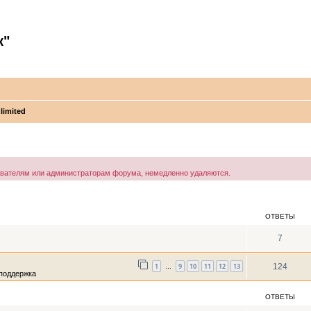
к"
limited
ователям или администраторам форума, немедленно удаляются.
ОТВЕТЫ
7
1
9
10
11
12
13
124
…
поддержка
ОТВЕТЫ