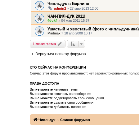
Чипльдук в Берлине
admin2
» 27 мар 2013 12:00
ЧАЙ-ПИЛ-ДУК 2011!
4duk4
» 04 мар 2011 15:37
Ушастый и хвостатый (фото с чипльдучника)
Madmax
» 18 апр 2008 10:17
Новая тема
Вернуться к списку форумов
КТО СЕЙЧАС НА КОНФЕРЕНЦИИ
Сейчас этот форум просматривают: нет зарегистрированных пользо
ПРАВА ДОСТУПА
Вы
не можете
начинать темы
Вы
не можете
отвечать на сообщения
Вы
не можете
редактировать свои сообщения
Вы
не можете
удалять свои сообщения
Вы
не можете
добавлять вложения
Чипльдук
Список форумов