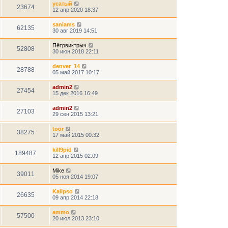
усатый
23674
12 апр 2020 18:37
saniams
62135
30 авг 2019 14:51
Пётрвиктрыч
52808
30 июн 2018 22:11
denver_14
28788
05 май 2017 10:17
admin2
27454
15 дек 2016 16:49
admin2
27103
29 сен 2015 13:21
toor
38275
17 май 2015 00:32
kill9pid
189487
12 апр 2015 02:09
Mike
39011
05 ноя 2014 19:07
Kalipso
26635
09 апр 2014 22:18
ammo
57500
20 июл 2013 23:10