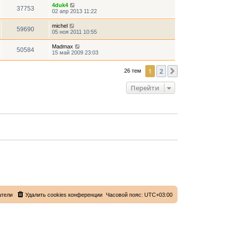
4duk4
37753
02 апр 2013 11:22
michel
59690
05 ноя 2011 10:55
Madmax
50584
15 май 2009 23:03
1
2
След.
26 тем
Перейти
атели
Удалить cookies конференции
Часовой пояс:
UTC+03:00