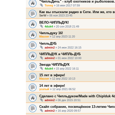
"ЧипльДичь" - клуб охотников и рыболовов.
Toneg
» 16 июн 2017 07:59
Как вы отыскали радио в Сети. Или же, кто 
SerW
» 06 ноя 2023 23:45
ВЕЛО-ЧИПЛЬДУК!
4duk4
» 20 сен 2018 21:49
Чипльдуку 16!
Mauser
» 12 апр 2023 11:20
ЧипльДУБ
admin2
» 24 июн 2022 16:15
ЧИПЛЬДУК и ЧИПЛЬ-ДУБ
admin2
» 01 июн 2022 10:00
Звезда ЧИПЛЬДУК
4duk4
» 15 апр 2022 16:11
15 лет в эфире!
Mauser
» 12 апр 2022 10:13
14 лет в эфире!
усатый
» 12 апр 2021 06:52
Сделано с Чипльдуком/Made with Chiplduk 4
admin2
» 06 дек 2015 20:51
Скайп собрание, посвящённое 13-летию Чип
admin2
» 16 апр 2020 09:57