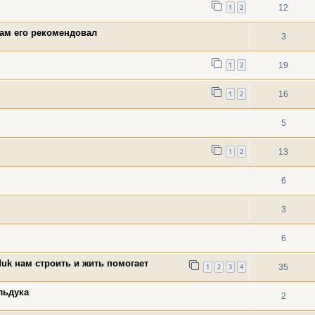
1
2
12
вам его рекомендовал
3
1
2
19
1
2
16
5
1
2
13
6
3
6
duk нам строить и жить помогает
1
2
3
4
35
льдука
2