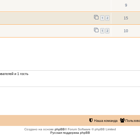
9
1
2
15
1
2
10
вателей и 1 гость
Наша команда
Пользов
Создано на основе
phpBB
® Forum Software © phpBB Limited
Русская поддержка phpBB