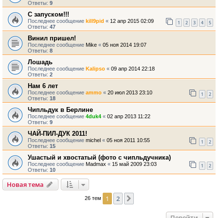
Ответы:
9
С запуском!!!
Последнее сообщение
kill9pid
«
12 апр 2015 02:09
1
2
3
4
5
Ответы:
47
Винил пришел!
Последнее сообщение
Mike
«
05 ноя 2014 19:07
Ответы:
8
Лошадь
Последнее сообщение
Kalipso
«
09 апр 2014 22:18
Ответы:
2
Нам 6 лет
Последнее сообщение
ammo
«
20 июл 2013 23:10
1
2
Ответы:
18
Чипльдук в Берлине
Последнее сообщение
4duk4
«
02 апр 2013 11:22
Ответы:
9
ЧАЙ-ПИЛ-ДУК 2011!
Последнее сообщение
michel
«
05 ноя 2011 10:55
1
2
Ответы:
15
Ушастый и хвостатый (фото с чипльдучника)
Последнее сообщение
Madmax
«
15 май 2009 23:03
1
2
Ответы:
10
Новая тема
1
2
След.
26 тем
Перейти