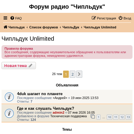
Форум радио "Чипльдук"
FAQ
Регистрация
Вход
Чипльдук
Список форумов
ЧипльДук
Чипльдук Unlimited
Чипльдук Unlimited
Правила форума
Все сообщения, содержащие неуважительное обращение к пользователям или
администраторам форума, немедленно удаляются.
Новая тема
1
2
След.
26 тем
Объявления
4duk шагает по планете
Последнее сообщение
+Андрей+
«
19 июн 2025 13:53
Ответы:
7
Где и как слушать Чипльдук?
Последнее сообщение
admin2
«
07 янв 2026 16:05
Добавлено в форуме
Техническая поддержка
1
10
11
12
13
…
Ответы:
124
Темы