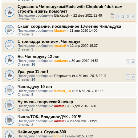
Сделано с Чипльдуком/Made with Chiplduk 4duk нам
строить и жить помогает
Последнее сообщение
BlizXapoH
«
22 фев 2021 12:49
1
2
3
4
Ответы:
35
Скайп собрание, посвящённое 13-летию Чипльдука
Последнее сообщение
Mauser
«
21 апр 2020 14:00
Ответы:
2
С тринадцатилетием, Чипльдук!
Последнее сообщение
усатый
«
12 апр 2020 18:37
Ответы:
3
Re: Чипльдуку 12 лет
Последнее сообщение
saniams
«
30 авг 2019 14:51
1
2
Ответы:
16
Ура, уже 11 лет!
Последнее сообщение
Пётрвиктрыч
«
30 июн 2018 22:11
1
2
Ответы:
14
Чипльдуку 10 лет
Последнее сообщение
denver_14
«
05 май 2017 10:17
Ответы:
5
Ну очень творческий вечер
Последнее сообщение
admin2
«
15 дек 2016 16:49
Ответы:
2
ЧипльТОК- ВладивосДУК - 2015!
Последнее сообщение
admin2
«
29 сен 2015 13:21
Ответы:
3
Чайпилдук + Студия-300
Последнее сообщение
toor
«
17 май 2015 00:32