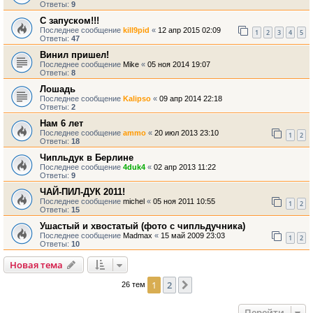
Ответы:
9
С запуском!!!
Последнее сообщение
kill9pid
«
12 апр 2015 02:09
1
2
3
4
5
Ответы:
47
Винил пришел!
Последнее сообщение
Mike
«
05 ноя 2014 19:07
Ответы:
8
Лошадь
Последнее сообщение
Kalipso
«
09 апр 2014 22:18
Ответы:
2
Нам 6 лет
Последнее сообщение
ammo
«
20 июл 2013 23:10
1
2
Ответы:
18
Чипльдук в Берлине
Последнее сообщение
4duk4
«
02 апр 2013 11:22
Ответы:
9
ЧАЙ-ПИЛ-ДУК 2011!
Последнее сообщение
michel
«
05 ноя 2011 10:55
1
2
Ответы:
15
Ушастый и хвостатый (фото с чипльдучника)
Последнее сообщение
Madmax
«
15 май 2009 23:03
1
2
Ответы:
10
Новая тема
1
2
След.
26 тем
Перейти