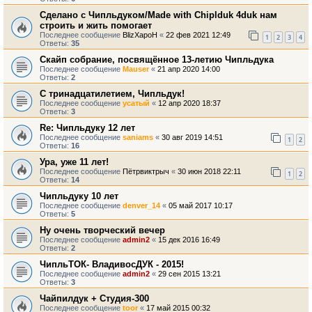
Сделано с Чипльдуком/Made with Chiplduk 4duk нам
строить и жить помогает
Последнее сообщение
BlizXapoH
«
22 фев 2021 12:49
1
2
3
4
Ответы:
35
Скайп собрание, посвящённое 13-летию Чипльдука
Последнее сообщение
Mauser
«
21 апр 2020 14:00
Ответы:
2
С тринадцатилетием, Чипльдук!
Последнее сообщение
усатый
«
12 апр 2020 18:37
Ответы:
3
Re: Чипльдуку 12 лет
Последнее сообщение
saniams
«
30 авг 2019 14:51
1
2
Ответы:
16
Ура, уже 11 лет!
Последнее сообщение
Пётрвиктрыч
«
30 июн 2018 22:11
1
2
Ответы:
14
Чипльдуку 10 лет
Последнее сообщение
denver_14
«
05 май 2017 10:17
Ответы:
5
Ну очень творческий вечер
Последнее сообщение
admin2
«
15 дек 2016 16:49
Ответы:
2
ЧипльТОК- ВладивосДУК - 2015!
Последнее сообщение
admin2
«
29 сен 2015 13:21
Ответы:
3
Чайпилдук + Студия-300
Последнее сообщение
toor
«
17 май 2015 00:32