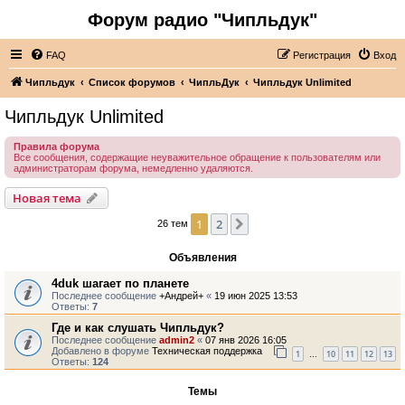
Форум радио "Чипльдук"
FAQ
Регистрация
Вход
Чипльдук
Список форумов
ЧипльДук
Чипльдук Unlimited
Чипльдук Unlimited
Правила форума
Все сообщения, содержащие неуважительное обращение к пользователям или
администраторам форума, немедленно удаляются.
Новая тема
1
2
След.
26 тем
Объявления
4duk шагает по планете
Последнее сообщение
+Андрей+
«
19 июн 2025 13:53
Ответы:
7
Где и как слушать Чипльдук?
Последнее сообщение
admin2
«
07 янв 2026 16:05
Добавлено в форуме
Техническая поддержка
1
10
11
12
13
…
Ответы:
124
Темы