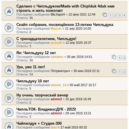
Сделано с Чипльдуком/Made with Chiplduk 4duk нам
строить и жить помогает
Последнее сообщение
BlizXapoH
«
22 фев 2021 12:49
1
2
3
4
Ответы:
35
Скайп собрание, посвящённое 13-летию Чипльдука
Последнее сообщение
Mauser
«
21 апр 2020 14:00
Ответы:
2
С тринадцатилетием, Чипльдук!
Последнее сообщение
усатый
«
12 апр 2020 18:37
Ответы:
3
Re: Чипльдуку 12 лет
Последнее сообщение
saniams
«
30 авг 2019 14:51
1
2
Ответы:
16
Ура, уже 11 лет!
Последнее сообщение
Пётрвиктрыч
«
30 июн 2018 22:11
1
2
Ответы:
14
Чипльдуку 10 лет
Последнее сообщение
denver_14
«
05 май 2017 10:17
Ответы:
5
Ну очень творческий вечер
Последнее сообщение
admin2
«
15 дек 2016 16:49
Ответы:
2
ЧипльТОК- ВладивосДУК - 2015!
Последнее сообщение
admin2
«
29 сен 2015 13:21
Ответы:
3
Чайпилдук + Студия-300
Последнее сообщение
toor
«
17 май 2015 00:32