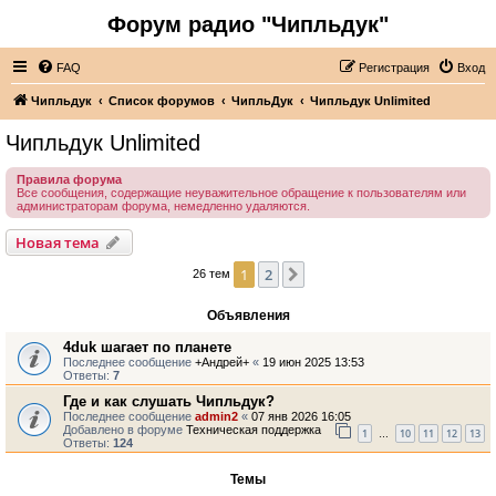
Форум радио "Чипльдук"
FAQ
Регистрация
Вход
Чипльдук
Список форумов
ЧипльДук
Чипльдук Unlimited
Чипльдук Unlimited
Правила форума
Все сообщения, содержащие неуважительное обращение к пользователям или
администраторам форума, немедленно удаляются.
Новая тема
1
2
След.
26 тем
Объявления
4duk шагает по планете
Последнее сообщение
+Андрей+
«
19 июн 2025 13:53
Ответы:
7
Где и как слушать Чипльдук?
Последнее сообщение
admin2
«
07 янв 2026 16:05
Добавлено в форуме
Техническая поддержка
1
10
11
12
13
…
Ответы:
124
Темы