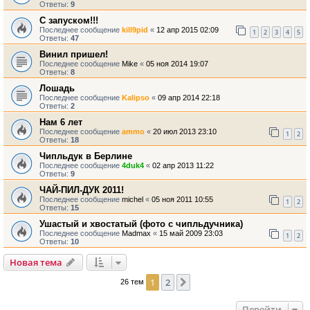
Ответы:
9
С запуском!!!
Последнее сообщение
kill9pid
«
12 апр 2015 02:09
1
2
3
4
5
Ответы:
47
Винил пришел!
Последнее сообщение
Mike
«
05 ноя 2014 19:07
Ответы:
8
Лошадь
Последнее сообщение
Kalipso
«
09 апр 2014 22:18
Ответы:
2
Нам 6 лет
Последнее сообщение
ammo
«
20 июл 2013 23:10
1
2
Ответы:
18
Чипльдук в Берлине
Последнее сообщение
4duk4
«
02 апр 2013 11:22
Ответы:
9
ЧАЙ-ПИЛ-ДУК 2011!
Последнее сообщение
michel
«
05 ноя 2011 10:55
1
2
Ответы:
15
Ушастый и хвостатый (фото с чипльдучника)
Последнее сообщение
Madmax
«
15 май 2009 23:03
1
2
Ответы:
10
Новая тема
1
2
След.
26 тем
Перейти