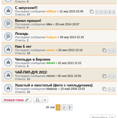
Ответы:
9
С запуском!!!
Последнее сообщение
kill9pid
«
12 апр 2015 02:09
1
2
3
4
5
Ответы:
47
Винил пришел!
Последнее сообщение
Mike
«
05 ноя 2014 19:07
Ответы:
8
Лошадь
Последнее сообщение
Kalipso
«
09 апр 2014 22:18
Ответы:
2
Нам 6 лет
Последнее сообщение
ammo
«
20 июл 2013 23:10
1
2
Ответы:
18
Чипльдук в Берлине
Последнее сообщение
4duk4
«
02 апр 2013 11:22
Ответы:
9
ЧАЙ-ПИЛ-ДУК 2011!
Последнее сообщение
michel
«
05 ноя 2011 10:55
1
2
Ответы:
15
Ушастый и хвостатый (фото с чипльдучника)
Последнее сообщение
Madmax
«
15 май 2009 23:03
1
2
Ответы:
10
Новая тема
1
2
След.
26 тем
Перейти