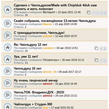
Сделано с Чипльдуком/Made with Chiplduk 4duk нам
строить и жить помогает
Последнее сообщение
BlizXapoH
«
22 фев 2021 12:49
1
2
3
4
Ответы:
35
Скайп собрание, посвящённое 13-летию Чипльдука
Последнее сообщение
Mauser
«
21 апр 2020 14:00
Ответы:
2
С тринадцатилетием, Чипльдук!
Последнее сообщение
усатый
«
12 апр 2020 18:37
Ответы:
3
Re: Чипльдуку 12 лет
Последнее сообщение
saniams
«
30 авг 2019 14:51
1
2
Ответы:
16
Ура, уже 11 лет!
Последнее сообщение
Пётрвиктрыч
«
30 июн 2018 22:11
1
2
Ответы:
14
Чипльдуку 10 лет
Последнее сообщение
denver_14
«
05 май 2017 10:17
Ответы:
5
Ну очень творческий вечер
Последнее сообщение
admin2
«
15 дек 2016 16:49
Ответы:
2
ЧипльТОК- ВладивосДУК - 2015!
Последнее сообщение
admin2
«
29 сен 2015 13:21
Ответы:
3
Чайпилдук + Студия-300
Последнее сообщение
toor
«
17 май 2015 00:32