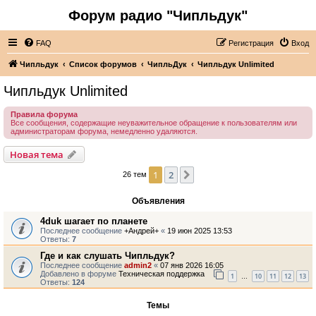
Форум радио "Чипльдук"
FAQ
Регистрация
Вход
Чипльдук
Список форумов
ЧипльДук
Чипльдук Unlimited
Чипльдук Unlimited
Правила форума
Все сообщения, содержащие неуважительное обращение к пользователям или
администраторам форума, немедленно удаляются.
Новая тема
1
2
След.
26 тем
Объявления
4duk шагает по планете
Последнее сообщение
+Андрей+
«
19 июн 2025 13:53
Ответы:
7
Где и как слушать Чипльдук?
Последнее сообщение
admin2
«
07 янв 2026 16:05
Добавлено в форуме
Техническая поддержка
1
10
11
12
13
…
Ответы:
124
Темы