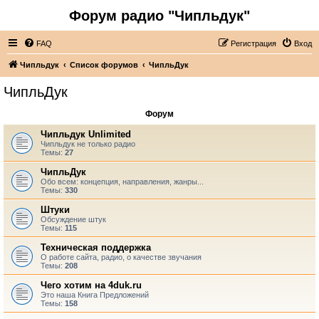
Форум радио "Чипльдук"
FAQ
Регистрация
Вход
Чипльдук
Список форумов
ЧипльДук
ЧипльДук
Форум
Чипльдук Unlimited
Чипльдук не только радио
Темы:
27
ЧипльДук
Обо всем: концепция, направления, жанры...
Темы:
330
Штуки
Обсуждение штук
Темы:
115
Техническая поддержка
О работе сайта, радио, о качестве звучания
Темы:
208
Чего хотим на 4duk.ru
Это наша Книга Предложений
Темы:
158