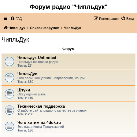
Форум радио "Чипльдук"
FAQ
Регистрация
Вход
Чипльдук
Список форумов
ЧипльДук
ЧипльДук
Форум
Чипльдук Unlimited
Чипльдук не только радио
Темы:
27
ЧипльДук
Обо всем: концепция, направления, жанры...
Темы:
330
Штуки
Обсуждение штук
Темы:
115
Техническая поддержка
О работе сайта, радио, о качестве звучания
Темы:
208
Чего хотим на 4duk.ru
Это наша Книга Предложений
Темы:
158