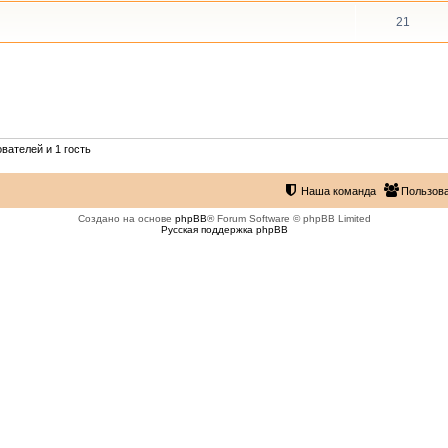
21
вателей и 1 гость
Наша команда
Пользов
Создано на основе
phpBB
® Forum Software © phpBB Limited
Русская поддержка phpBB