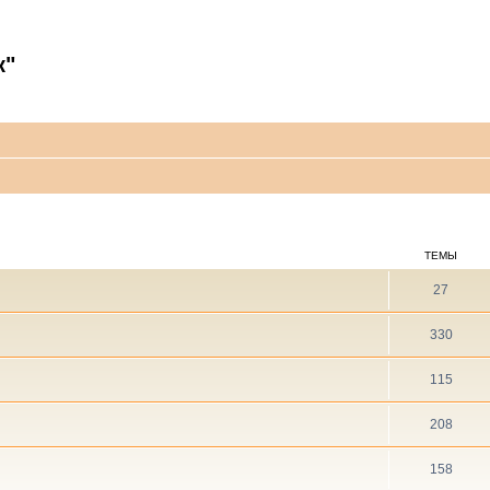
к"
ТЕМЫ
27
330
115
208
158