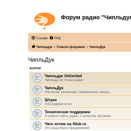
Форум радио "Чипльду
С неограниченной безответственностью
Ссылки
FAQ
Чипльдук
Список форумов
ЧипльДук
ЧипльДук
ФОРУМ
Чипльдук Unlimited
Чипльдук не только радио
ЧипльДук
Обо всем: концепция, направления, жанры...
Штуки
Обсуждение штук
Техническая поддержка
О работе сайта, радио, о качестве звучания
Чего хотим на 4duk.ru
Это наша Книга Предложений