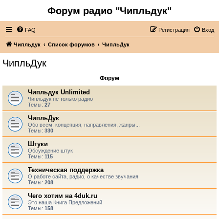
Форум радио "Чипльдук"
FAQ
Регистрация
Вход
Чипльдук
Список форумов
ЧипльДук
ЧипльДук
Форум
Чипльдук Unlimited
Чипльдук не только радио
Темы:
27
ЧипльДук
Обо всем: концепция, направления, жанры...
Темы:
330
Штуки
Обсуждение штук
Темы:
115
Техническая поддержка
О работе сайта, радио, о качестве звучания
Темы:
208
Чего хотим на 4duk.ru
Это наша Книга Предложений
Темы:
158